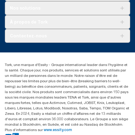
Solutions
Nos solutions
Développement durable
Tork Clean Care
Tork Vision Nettoyage
À propos de Tork
AD-a-Glance
Tork PaperCircle
À propos de nous
Contactez-nous
Reclamation pour produit
Reclamation pour service
torkmaster@essity.com
Reclamation pour distributeurs
+41 (0)848/810152
Rechercher des distributeurs
Tork, une marque d'Essity - Groupe international leader dans l'hygiène et
Essity Switzerland AG
la santé. Chaque jour, nos produits, services et solutions sont utilisés par
Parkstraße 1b
un milliard de personnes dans le monde. Notre raison d’être est de
6214 Schenkon
repousser les limites pour plus de bien-être (breaking barriers to well-
Lundi-jeudi 8:00-16:30 | Vendredi 8:00-15:00
being) au bénéfice des consommateurs, patients, soignants, clients et de
GLN: 7609999000928
la société civile. Nos produits sont commercialisés dans environ 150 pays
sous les marques mondiales leaders TENA et Tork, ainsi que d'autres
marques fortes, telles que Actimove, Cutimed, JOBST, Knix, Leukoplast,
Libero, Libresse, Lotus, Modibodi, Nosotras, Saba, Tempo, TOM Organic et
Zewa. En 2024, Essity a réalisé un chiffre d'affaires net de 13 milliards
d'euros et comptait environ 36.000 collaborateurs. Le Groupe a son siège
mondial à Stockholm, en Suède, et est coté au Nasdaq de Stockholm.
Plus d’informations sur
www.essity.com