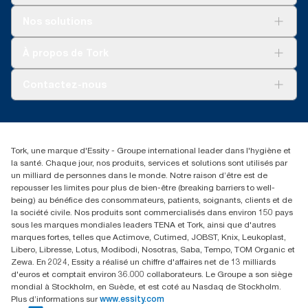
Solutions
Nos solutions
Développement durable
Tork Clean Care
Tork Vision Nettoyage
À propos de Tork
AD-a-Glance
Tork PaperCircle
À propos de nous
Contactez-nous
Reclamation pour produit
Reclamation pour service
torkmaster@essity.com
Reclamation pour distributeurs
+41 (0)848/810152
Rechercher des distributeurs
Tork, une marque d'Essity - Groupe international leader dans l'hygiène et
Essity Switzerland AG
la santé. Chaque jour, nos produits, services et solutions sont utilisés par
Parkstraße 1b
un milliard de personnes dans le monde. Notre raison d’être est de
6214 Schenkon
repousser les limites pour plus de bien-être (breaking barriers to well-
Lundi-jeudi 8:00-16:30 | Vendredi 8:00-15:00
being) au bénéfice des consommateurs, patients, soignants, clients et de
GLN: 7609999000928
la société civile. Nos produits sont commercialisés dans environ 150 pays
sous les marques mondiales leaders TENA et Tork, ainsi que d'autres
marques fortes, telles que Actimove, Cutimed, JOBST, Knix, Leukoplast,
Libero, Libresse, Lotus, Modibodi, Nosotras, Saba, Tempo, TOM Organic et
Zewa. En 2024, Essity a réalisé un chiffre d'affaires net de 13 milliards
d'euros et comptait environ 36.000 collaborateurs. Le Groupe a son siège
mondial à Stockholm, en Suède, et est coté au Nasdaq de Stockholm.
Plus d’informations sur
www.essity.com