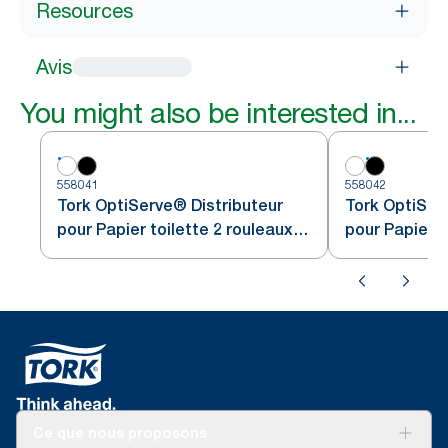
Resources
Avis
You might also be interested in...
558041
558042
Tork OptiServe® Distributeur
Tork OptiSer
pour Papier toilette 2 rouleaux
pour Papier t
sans mandrin blanc T7
sans mandrin
Ce que nous proposons