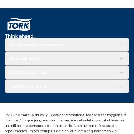
Ce que nous proposons
Solutions
Nos solutions
Développement durable
Tork Clean Care
Tork Vision Nettoyage
À propos de Tork
AD-a-Glance
Tork PaperCircle
À propos de nous
Contactez-nous
Reclamation pour produit
Reclamation pour service
torkmaster@essity.com
Reclamation pour distributeurs
+41 (0)848/810152
Rechercher des distributeurs
Tork, une marque d'Essity - Groupe international leader dans l'hygiène et
Essity Switzerland AG
la santé. Chaque jour, nos produits, services et solutions sont utilisés par
Parkstraße 1b
un milliard de personnes dans le monde. Notre raison d’être est de
6214 Schenkon
repousser les limites pour plus de bien-être (breaking barriers to well-
Lundi-jeudi 8:00-16:30 | Vendredi 8:00-15:00