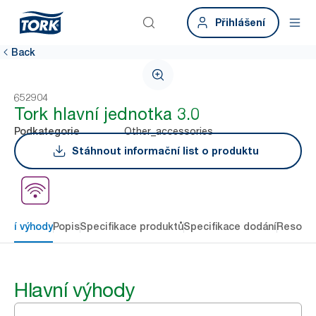
Přihlášení
Back
652904
Tork hlavní jednotka 3.0
Other_accessories
Podkategorie
Stáhnout informační list o produktu
avní výhody
Popis
Specifikace produktů
Specifikace dodání
Resour
Hlavní výhody