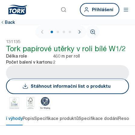
Přihlášení
Back
1 / 4
131135
Tork papírové utěrky v roli bílé W1/2
460 m per roll
Délka role
2
Počet balení v kartonu
Stáhnout informační list o produktu
avní výhody
Popis
Specifikace produktů
Specifikace dodání
Resour