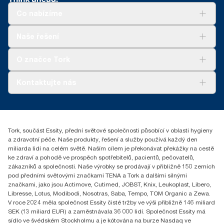
Co nabízíme
Řešení
Naše řešení
Udržitelnost
Tork Clean Care
Tork Vision Cleaning
O značce Tork
AD-a-Glance
Tork PaperCircle
O nás
Kontaktujte nás
Úspěšné příběhy
+420 221 706 111
reception.prague@essity.com
Essity Czech Republic s.r.o.
Tork, součást Essity, přední světové společnosti působící v oblasti hygieny
Praha 8, Karlin, Sokolovská 100/94
a zdravotní péče. Naše produkty, řešení a služby používá každý den
186 00 Česká republika
miliarda lidí na celém světě. Naším cílem je překonávat překážky na cestě
ke zdraví a pohodě ve prospěch spotřebitelů, pacientů, pečovatelů,
zákazníků a společnosti. Naše výrobky se prodávají v přibližně 150 zemích
pod předními světovými značkami TENA a Tork a dalšími silnými
značkami, jako jsou Actimove, Cutimed, JOBST, Knix, Leukoplast, Libero,
Libresse, Lotus, Modibodi, Nosotras, Saba, Tempo, TOM Organic a Zewa.
V roce 2024 měla společnost Essity čisté tržby ve výši přibližně 146 miliard
SEK (13 miliard EUR) a zaměstnávala 36 000 lidí. Společnost Essity má
sídlo ve švédském Stockholmu a je kótována na burze Nasdaq ve