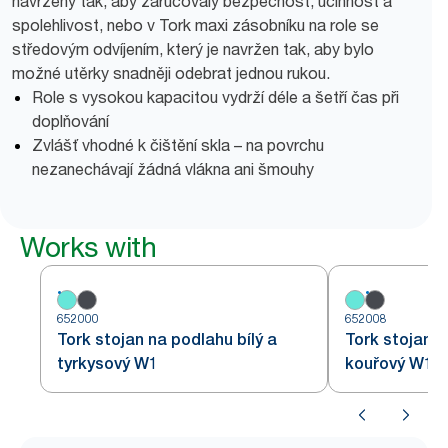
navrženy tak, aby zaručovaly bezpečnost, účinnost a
spolehlivost, nebo v Tork maxi zásobníku na role se
středovým odvíjením, který je navržen tak, aby bylo
možné utěrky snadněji odebrat jednou rukou.
Role s vysokou kapacitou vydrží déle a šetří čas při
doplňování
Zvlášť vhodné k čištění skla – na povrchu
nezanechávají žádná vlákna ani šmouhy
Works with
652000
652008
Tork stojan na podlahu bílý a
Tork stojan 
tyrkysový W1
kouřový W1