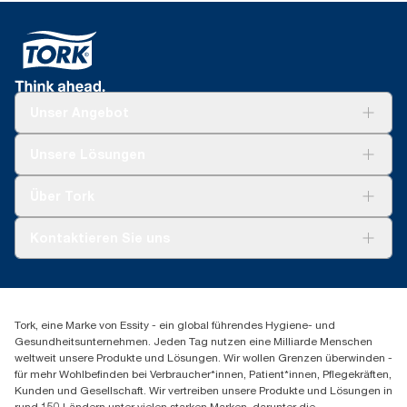
Unser Angebot
Lösungen
Unsere Lösungen
Nachhaltigkeit
Tork Clean Care
Tork Vision Reinigung
Über Tork
Montage & Spenderrecycling
AD-a-Glance
Tork PaperCircle
Über uns
Kontaktieren Sie uns
Erfolgsgeschichten
Presse & Neuigkeiten
torkmaster@essity.com
Produktreklamation
+49 (0)621/778 4700
Servicereklamation
Finden Sie Ihren Vertriebspartner
Spenderreklamation
Tork, eine Marke von Essity - ein global führendes Hygiene- und
Essity Professional Hygiene Germany GmbH
Gesundheitsunternehmen. Jeden Tag nutzen eine Milliarde Menschen
Sandhofer Straße 176
weltweit unsere Produkte und Lösungen. Wir wollen Grenzen überwinden -
68305 Mannheim
für mehr Wohlbefinden bei Verbraucher*innen, Patient*innen, Pflegekräften,
Mo-Do 8:00-16:30 Uhr | Fr 8:00-15:00
Kunden und Gesellschaft. Wir vertreiben unsere Produkte und Lösungen in
rund 150 Ländern unter vielen starken Marken, darunter die