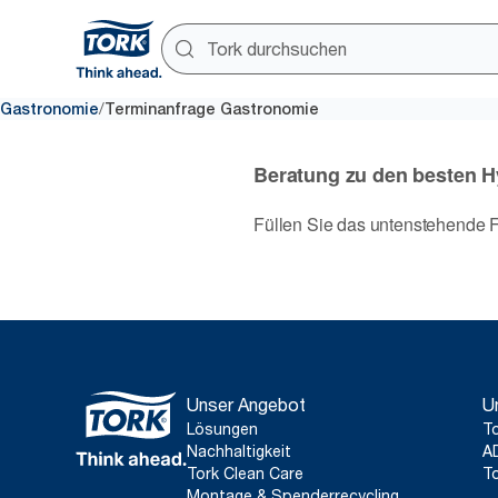
/
Gastronomie
Terminanfrage Gastronomie
Unser Angebot
U
Lösungen
To
Nachhaltigkeit
A
Tork Clean Care
To
Montage & Spenderrecycling