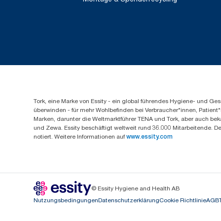
Tork, eine Marke von Essity - ein global führendes Hygiene- und 
überwinden - für mehr Wohlbefinden bei Verbraucher*innen, Patient*
Marken, darunter die Weltmarktführer TENA und Tork, aber auch bek
und Zewa. Essity beschäftigt weltweit rund 36.000 Mitarbeitende. D
notiert. Weitere Informationen auf
www.essity.com
© Essity Hygiene and Health AB
Nutzungsbedingungen
Datenschutzerklärung
Cookie Richtlinie
AGB