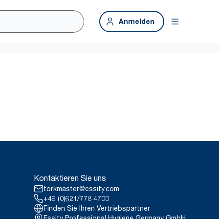
Anmelden
Kontaktieren Sie uns
torkmaster@essity.com
+49 (0)621/778 4700
Finden Sie Ihren Vertriebspartner
Essity Professional Hygiene Germany GmbH