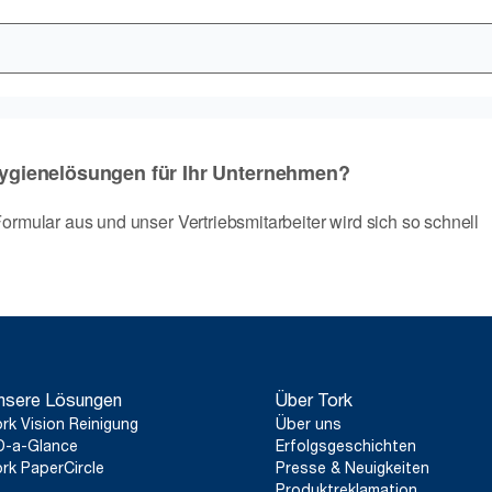
nsere Lösungen
Über Tork
rk Vision Reinigung
Über uns
D-a-Glance
Erfolgsgeschichten
rk PaperCircle
Presse & Neuigkeiten
Produktreklamation