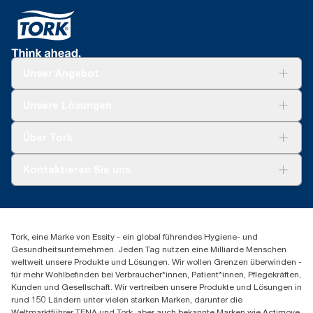
Unser Angebot
Lösungen
Unsere Lösungen
Nachhaltigkeit
Tork Clean Care
Tork Vision Reinigung
Über Tork
Montage & Spenderrecycling
AD-a-Glance
Tork PaperCircle
Über uns
Kontaktieren Sie uns
Erfolgsgeschichten
Presse & Neuigkeiten
torkmaster@essity.com
Produktreklamation
+49 (0)621/778 4700
Servicereklamation
Finden Sie Ihren Vertriebspartner
Spenderreklamation
Tork, eine Marke von Essity - ein global führendes Hygiene- und
Essity Professional Hygiene Germany GmbH
Gesundheitsunternehmen. Jeden Tag nutzen eine Milliarde Menschen
Sandhofer Straße 176
weltweit unsere Produkte und Lösungen. Wir wollen Grenzen überwinden -
68305 Mannheim
für mehr Wohlbefinden bei Verbraucher*innen, Patient*innen, Pflegekräften,
Mo-Do 8:00-16:30 Uhr | Fr 8:00-15:00
Kunden und Gesellschaft. Wir vertreiben unsere Produkte und Lösungen in
rund 150 Ländern unter vielen starken Marken, darunter die
Weltmarktführer TENA und Tork, aber auch bekannte Marken wie Actimove,