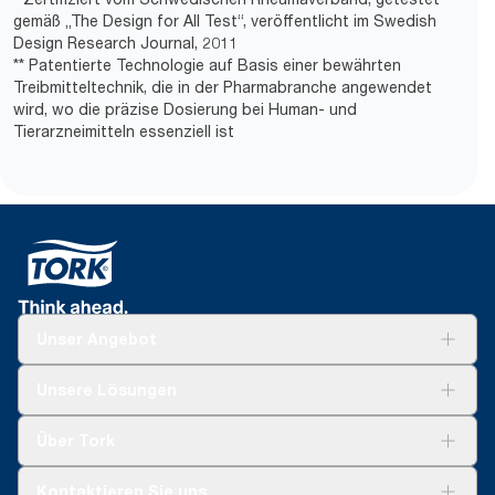
gemäß „The Design for All Test“, veröffentlicht im Swedish
Design Research Journal, 2011
** Patentierte Technologie auf Basis einer bewährten
Treibmitteltechnik, die in der Pharmabranche angewendet
wird, wo die präzise Dosierung bei Human- und
Tierarzneimitteln essenziell ist
Unser Angebot
Lösungen
Unsere Lösungen
Nachhaltigkeit
Tork Clean Care
Tork Vision Reinigung
Über Tork
Montage & Spenderrecycling
AD-a-Glance
Tork PaperCircle
Über uns
Kontaktieren Sie uns