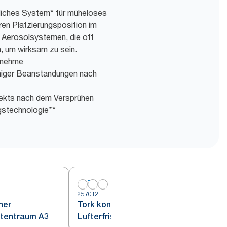
ndliches System* für müheloses
eren Platzierungsposition im
Aerosolsystemen, die oft
, um wirksam zu sein.
genehme
niger Beanstandungen nach
fekts nach dem Versprühen
ngstechnologie**
257012
2
her
Tork kontinuierlicher
lütentraum A3
Lufterfrischer mit