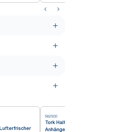
Geruchsneutralisierer A3
562500
Tork Halter für Lufterfrischer
Lufterfrischer
Anhänger Weiß A2