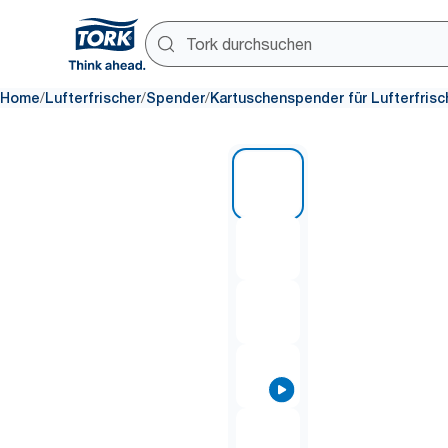
/
/
/
Home
Lufterfrischer
Spender
Kartuschenspender für Lufterfrisc
1 of 7