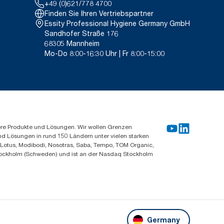
+49 (0)621/778 4700
Finden Sie Ihren Vertriebspartner
Essity Professional Hygiene Germany GmbH
Sandhofer Straße 176
68305 Mannheim
Mo-Do 8:00-16:30 Uhr | Fr 8:00-15:00
ere Produkte und Lösungen. Wir wollen Grenzen
und Lösungen in rund 150 Ländern unter vielen starken
, Lotus, Modibodi, Nosotras, Saba, Tempo, TOM Organic,
n Stockholm (Schweden) und ist an der Nasdaq Stockholm
Germany