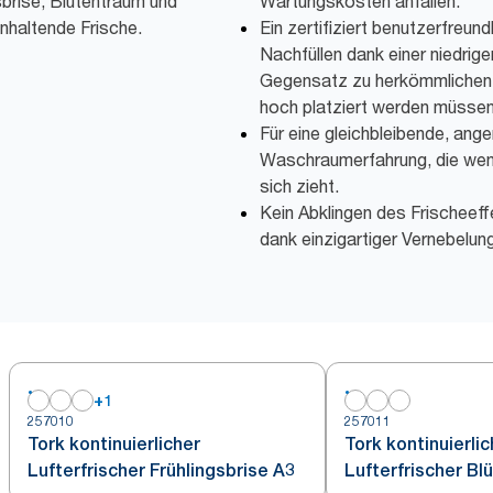
brise, Blütentraum und
Wartungskosten anfallen.
anhaltende Frische.
Ein zertifiziert benutzerfreu
Nachfüllen dank einer niedrig
Gegensatz zu herkömmlichen 
hoch platziert werden müssen
Für eine gleichbleibende, an
Waschraumerfahrung, die we
sich zieht.
Kein Abklingen des Frischeef
dank einzigartiger Vernebelu
+
1
257010
257011
Tork kontinuierlicher
Tork kontinuierlic
Lufterfrischer Frühlingsbrise A3
Lufterfrischer B