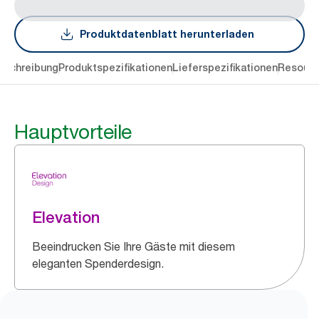
Produktdatenblatt herunterladen
eschreibung
Produktspezifikationen
Lieferspezifikationen
Resourc
Hauptvorteile
Elevation
Beeindrucken Sie Ihre Gäste mit diesem
eleganten Spenderdesign.