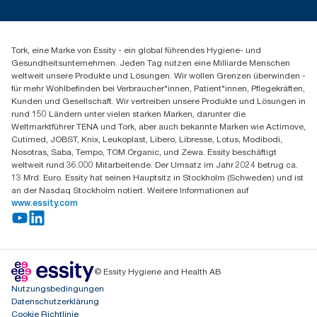
Presse & Neuigkeiten
torkmaster@essity.com
Produktreklamation
+49 (0)621/778 4700
Servicereklamation
Finden Sie Ihren Vertriebspartner
Spenderreklamation
Tork, eine Marke von Essity - ein global führendes Hygiene- und
Essity Professional Hygiene Germany GmbH
Gesundheitsunternehmen. Jeden Tag nutzen eine Milliarde Menschen
Sandhofer Straße 176
weltweit unsere Produkte und Lösungen. Wir wollen Grenzen überwinden -
68305 Mannheim
für mehr Wohlbefinden bei Verbraucher*innen, Patient*innen, Pflegekräften,
Mo-Do 8:00-16:30 Uhr | Fr 8:00-15:00
Kunden und Gesellschaft. Wir vertreiben unsere Produkte und Lösungen in
rund 150 Ländern unter vielen starken Marken, darunter die
Weltmarktführer TENA und Tork, aber auch bekannte Marken wie Actimove,
Cutimed, JOBST, Knix, Leukoplast, Libero, Libresse, Lotus, Modibodi,
Nosotras, Saba, Tempo, TOM Organic, und Zewa. Essity beschäftigt
weltweit rund 36.000 Mitarbeitende. Der Umsatz im Jahr 2024 betrug ca.
13 Mrd. Euro. Essity hat seinen Hauptsitz in Stockholm (Schweden) und ist
an der Nasdaq Stockholm notiert. Weitere Informationen auf
www.essity.com
© Essity Hygiene and Health AB
Nutzungsbedingungen
Datenschutzerklärung
Cookie Richtlinie