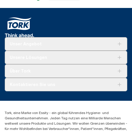
Unser Angebot
Lösungen
Unsere Lösungen
Nachhaltigkeit
Tork Clean Care
Tork Vision Reinigung
Über Tork
Montage & Spenderrecycling
AD-a-Glance
Tork PaperCircle
Über uns
Kontaktieren Sie uns
Erfolgsgeschichten
Presse & Neuigkeiten
torkmaster@essity.com
Produktreklamation
+49 (0)621/778 4700
Servicereklamation
Finden Sie Ihren Vertriebspartner
Spenderreklamation
Tork, eine Marke von Essity - ein global führendes Hygiene- und
Essity Professional Hygiene Germany GmbH
Gesundheitsunternehmen. Jeden Tag nutzen eine Milliarde Menschen
Sandhofer Straße 176
weltweit unsere Produkte und Lösungen. Wir wollen Grenzen überwinden -
68305 Mannheim
für mehr Wohlbefinden bei Verbraucher*innen, Patient*innen, Pflegekräften,
Mo-Do 8:00-16:30 Uhr | Fr 8:00-15:00