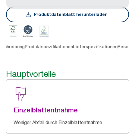
Produktdatenblatt herunterladen
eschreibung
Produktspezifikationen
Lieferspezifikationen
Resourc
Hauptvorteile
Einzelblattentnahme
Weniger Abfall durch Einzelblattentnahme