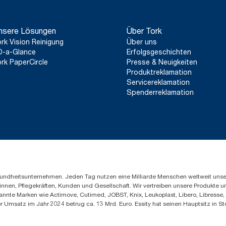
nsere Lösungen
Über Tork
rk Vision Reinigung
Über uns
D-a-Glance
Erfolgsgeschichten
rk PaperCircle
Presse & Neuigkeiten
Produktreklamation
Servicereklamation
Spenderreklamation
Gesundheitsunternehmen. Jeden Tag nutzen eine Milliarde Menschen weltweit uns
innen, Pflegekräften, Kunden und Gesellschaft. Wir vertreiben unsere Produkte 
annte Marken wie Actimove, Cutimed, JOBST, Knix, Leukoplast, Libero, Libresse
er Umsatz im Jahr 2024 betrug ca. 13 Mrd. Euro. Essity hat seinen Hauptsitz i