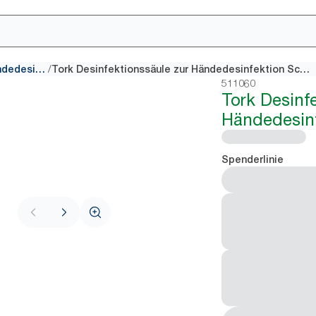
/
Spender für Seifen und Händedesinfektionsmittel
Tork Desinfektionssäule zur Händedesinfektion Schwarz
511060
Tork Desinf
Händedesin
Spenderlinie