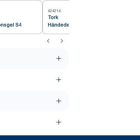
424214
5
Tork
onsgel S4
Händedesinfektionsflüssigkeit
mit Alkohol