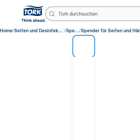
/
/
/
Home
Seifen und Desinfektionsmittel
Spender
1 of 6