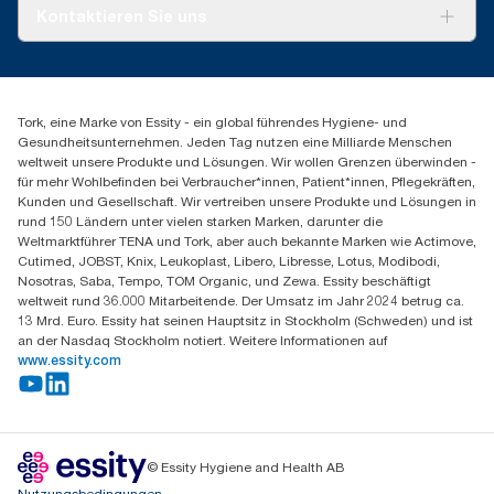
Tork PaperCircle
Über uns
Kontaktieren Sie uns
Erfolgsgeschichten
Presse & Neuigkeiten
torkmaster@essity.com
Produktreklamation
+49 (0)621/778 4700
Servicereklamation
Finden Sie Ihren Vertriebspartner
Spenderreklamation
Tork, eine Marke von Essity - ein global führendes Hygiene- und
Essity Professional Hygiene Germany GmbH
Gesundheitsunternehmen. Jeden Tag nutzen eine Milliarde Menschen
Sandhofer Straße 176
weltweit unsere Produkte und Lösungen. Wir wollen Grenzen überwinden -
68305 Mannheim
für mehr Wohlbefinden bei Verbraucher*innen, Patient*innen, Pflegekräften,
Mo-Do 8:00-16:30 Uhr | Fr 8:00-15:00
Kunden und Gesellschaft. Wir vertreiben unsere Produkte und Lösungen in
rund 150 Ländern unter vielen starken Marken, darunter die
Weltmarktführer TENA und Tork, aber auch bekannte Marken wie Actimove,
Cutimed, JOBST, Knix, Leukoplast, Libero, Libresse, Lotus, Modibodi,
Nosotras, Saba, Tempo, TOM Organic, und Zewa. Essity beschäftigt
weltweit rund 36.000 Mitarbeitende. Der Umsatz im Jahr 2024 betrug ca.
13 Mrd. Euro. Essity hat seinen Hauptsitz in Stockholm (Schweden) und ist
an der Nasdaq Stockholm notiert. Weitere Informationen auf
www.essity.com
© Essity Hygiene and Health AB
Nutzungsbedingungen