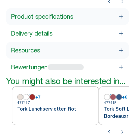
Product specifications
Delivery details
Resources
Bewertungen
You might also be interested in...
+
7
+
6
477417
477418
Tork Lunchservietten Rot
Tork Soft Lu
Bordeauxrot