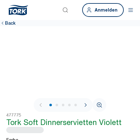
Anmelden
Back
1 / 7
477775
Tork Soft Dinnerservietten Violett
Farbe