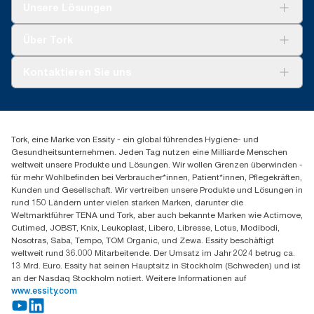
Lösungen
Unsere Lösungen
Nachhaltigkeit
Tork Clean Care
Tork Vision Reinigung
Über Tork
Montage & Spenderrecycling
AD-a-Glance
Tork PaperCircle
Über uns
Kontaktieren Sie uns
Erfolgsgeschichten
Presse & Neuigkeiten
torkmaster@essity.com
Produktreklamation
+49 (0)621/778 4700
Servicereklamation
Finden Sie Ihren Vertriebspartner
Spenderreklamation
Tork, eine Marke von Essity - ein global führendes Hygiene- und
Essity Professional Hygiene Germany GmbH
Gesundheitsunternehmen. Jeden Tag nutzen eine Milliarde Menschen
Sandhofer Straße 176
weltweit unsere Produkte und Lösungen. Wir wollen Grenzen überwinden -
68305 Mannheim
für mehr Wohlbefinden bei Verbraucher*innen, Patient*innen, Pflegekräften,
Mo-Do 8:00-16:30 Uhr | Fr 8:00-15:00
Kunden und Gesellschaft. Wir vertreiben unsere Produkte und Lösungen in
rund 150 Ländern unter vielen starken Marken, darunter die
Weltmarktführer TENA und Tork, aber auch bekannte Marken wie Actimove,
Cutimed, JOBST, Knix, Leukoplast, Libero, Libresse, Lotus, Modibodi,
Nosotras, Saba, Tempo, TOM Organic, und Zewa. Essity beschäftigt
weltweit rund 36.000 Mitarbeitende. Der Umsatz im Jahr 2024 betrug ca.
13 Mrd. Euro. Essity hat seinen Hauptsitz in Stockholm (Schweden) und ist
an der Nasdaq Stockholm notiert. Weitere Informationen auf
www.essity.com