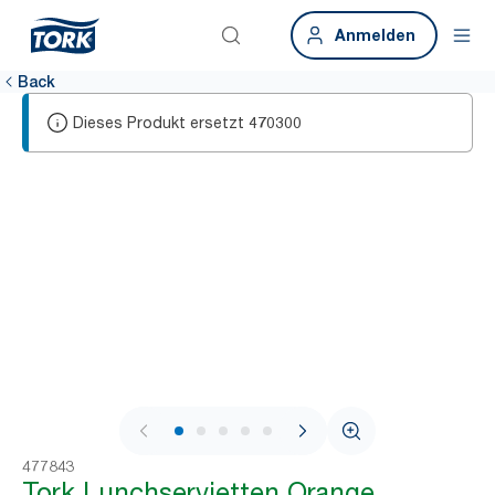
Anmelden
Back
Dieses Produkt ersetzt
470300
1 / 7
477843
Tork Lunchservietten Orange