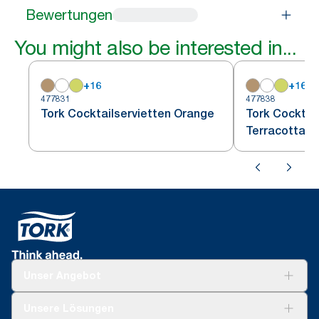
Bewertungen
You might also be interested in...
+
16
+
16
477831
477838
Tork Cocktailservietten Orange
Tork Cocktai
Terracotta
Unser Angebot
Lösungen
Unsere Lösungen
Nachhaltigkeit