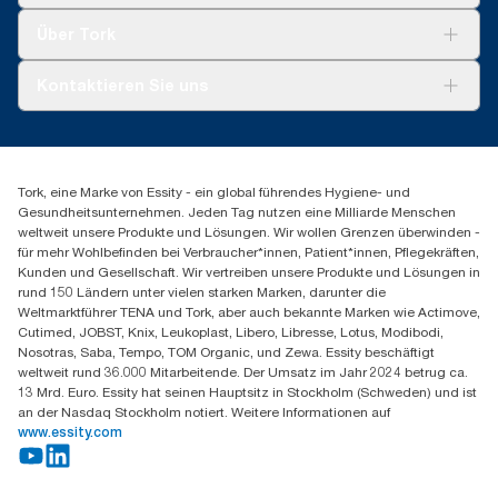
Tork Clean Care
Tork Vision Reinigung
Über Tork
Montage & Spenderrecycling
AD-a-Glance
Tork PaperCircle
Über uns
Kontaktieren Sie uns
Erfolgsgeschichten
Presse & Neuigkeiten
torkmaster@essity.com
Produktreklamation
+49 (0)621/778 4700
Servicereklamation
Finden Sie Ihren Vertriebspartner
Spenderreklamation
Tork, eine Marke von Essity - ein global führendes Hygiene- und
Essity Professional Hygiene Germany GmbH
Gesundheitsunternehmen. Jeden Tag nutzen eine Milliarde Menschen
Sandhofer Straße 176
weltweit unsere Produkte und Lösungen. Wir wollen Grenzen überwinden -
68305 Mannheim
für mehr Wohlbefinden bei Verbraucher*innen, Patient*innen, Pflegekräften,
Mo-Do 8:00-16:30 Uhr | Fr 8:00-15:00
Kunden und Gesellschaft. Wir vertreiben unsere Produkte und Lösungen in
rund 150 Ländern unter vielen starken Marken, darunter die
Weltmarktführer TENA und Tork, aber auch bekannte Marken wie Actimove,
Cutimed, JOBST, Knix, Leukoplast, Libero, Libresse, Lotus, Modibodi,
Nosotras, Saba, Tempo, TOM Organic, und Zewa. Essity beschäftigt
weltweit rund 36.000 Mitarbeitende. Der Umsatz im Jahr 2024 betrug ca.
13 Mrd. Euro. Essity hat seinen Hauptsitz in Stockholm (Schweden) und ist
an der Nasdaq Stockholm notiert. Weitere Informationen auf
www.essity.com