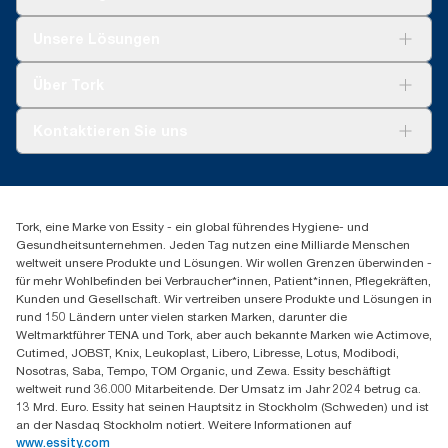
Lösungen
Unsere Lösungen
Nachhaltigkeit
Tork Clean Care
Tork Vision Reinigung
Über Tork
Montage & Spenderrecycling
AD-a-Glance
Tork PaperCircle
Über uns
Kontaktieren Sie uns
Erfolgsgeschichten
Presse & Neuigkeiten
torkmaster@essity.com
Produktreklamation
+49 (0)621/778 4700
Servicereklamation
Finden Sie Ihren Vertriebspartner
Spenderreklamation
Tork, eine Marke von Essity - ein global führendes Hygiene- und
Essity Professional Hygiene Germany GmbH
Gesundheitsunternehmen. Jeden Tag nutzen eine Milliarde Menschen
Sandhofer Straße 176
weltweit unsere Produkte und Lösungen. Wir wollen Grenzen überwinden -
68305 Mannheim
für mehr Wohlbefinden bei Verbraucher*innen, Patient*innen, Pflegekräften,
Mo-Do 8:00-16:30 Uhr | Fr 8:00-15:00
Kunden und Gesellschaft. Wir vertreiben unsere Produkte und Lösungen in
rund 150 Ländern unter vielen starken Marken, darunter die
Weltmarktführer TENA und Tork, aber auch bekannte Marken wie Actimove,
Cutimed, JOBST, Knix, Leukoplast, Libero, Libresse, Lotus, Modibodi,
Nosotras, Saba, Tempo, TOM Organic, und Zewa. Essity beschäftigt
weltweit rund 36.000 Mitarbeitende. Der Umsatz im Jahr 2024 betrug ca.
13 Mrd. Euro. Essity hat seinen Hauptsitz in Stockholm (Schweden) und ist
an der Nasdaq Stockholm notiert. Weitere Informationen auf
www.essity.com