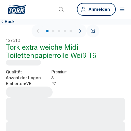
Anmelden
Back
1 / 5
127510
Tork extra weiche Midi
Toilettenpapierrolle Weiß T6
Premium
Qualität
3
Anzahl der Lagen
27
Einheiten/VE