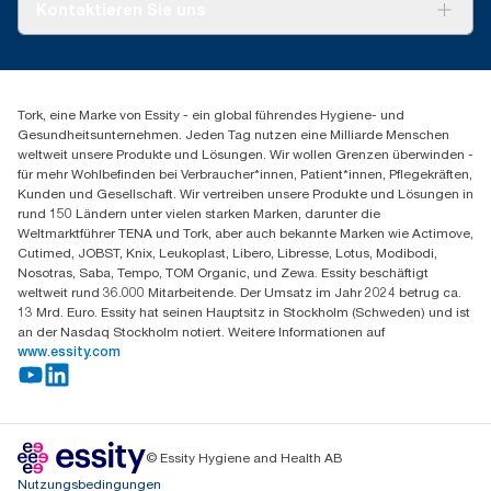
Über uns
Kontaktieren Sie uns
Erfolgsgeschichten
Presse & Neuigkeiten
torkmaster@essity.com
Produktreklamation
+49 (0)621/778 4700
Servicereklamation
Finden Sie Ihren Vertriebspartner
Spenderreklamation
Tork, eine Marke von Essity - ein global führendes Hygiene- und
Essity Professional Hygiene Germany GmbH
Gesundheitsunternehmen. Jeden Tag nutzen eine Milliarde Menschen
Sandhofer Straße 176
weltweit unsere Produkte und Lösungen. Wir wollen Grenzen überwinden -
68305 Mannheim
für mehr Wohlbefinden bei Verbraucher*innen, Patient*innen, Pflegekräften,
Mo-Do 8:00-16:30 Uhr | Fr 8:00-15:00
Kunden und Gesellschaft. Wir vertreiben unsere Produkte und Lösungen in
rund 150 Ländern unter vielen starken Marken, darunter die
Weltmarktführer TENA und Tork, aber auch bekannte Marken wie Actimove,
Cutimed, JOBST, Knix, Leukoplast, Libero, Libresse, Lotus, Modibodi,
Nosotras, Saba, Tempo, TOM Organic, und Zewa. Essity beschäftigt
weltweit rund 36.000 Mitarbeitende. Der Umsatz im Jahr 2024 betrug ca.
13 Mrd. Euro. Essity hat seinen Hauptsitz in Stockholm (Schweden) und ist
an der Nasdaq Stockholm notiert. Weitere Informationen auf
www.essity.com
© Essity Hygiene and Health AB
Nutzungsbedingungen