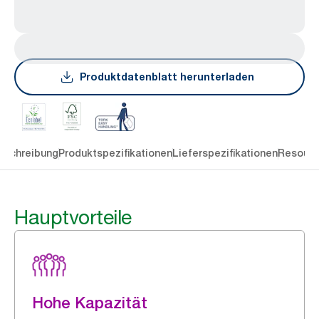
Produktdatenblatt herunterladen
eschreibung
Produktspezifikationen
Lieferspezifikationen
Resourc
Hauptvorteile
Hohe Kapazität