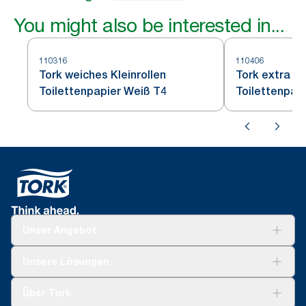
You might also be interested in...
110316
110406
Tork weiches Kleinrollen
Tork extra we
Toilettenpapier Weiß T4
Toilettenpap
Unser Angebot
Lösungen
Unsere Lösungen
Nachhaltigkeit
Tork Clean Care
Tork Vision Reinigung
Über Tork
Montage & Spenderrecycling
AD-a-Glance