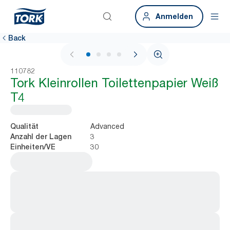
Anmelden
Back
1 / 4
110782
Tork Kleinrollen Toilettenpapier Weiß
T4
Advanced
Qualität
3
Anzahl der Lagen
30
Einheiten/VE