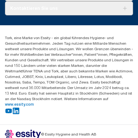
Tork PaperCircle
Über uns
Kontaktieren Sie uns
Erfolgsgeschichten
Presse & Neuigkeiten
torkmaster@essity.com
Produktreklamation
+49 (0)621/778 4700
Servicereklamation
Finden Sie Ihren Vertriebspartner
Spenderreklamation
Tork, eine Marke von Essity - ein global führendes Hygiene- und
Essity Professional Hygiene Germany GmbH
Gesundheitsunternehmen. Jeden Tag nutzen eine Milliarde Menschen
Sandhofer Straße 176
weltweit unsere Produkte und Lösungen. Wir wollen Grenzen überwinden -
68305 Mannheim
für mehr Wohlbefinden bei Verbraucher*innen, Patient*innen, Pflegekräften,
Mo-Do 8:00-16:30 Uhr | Fr 8:00-15:00
Kunden und Gesellschaft. Wir vertreiben unsere Produkte und Lösungen in
rund 150 Ländern unter vielen starken Marken, darunter die
Weltmarktführer TENA und Tork, aber auch bekannte Marken wie Actimove,
Cutimed, JOBST, Knix, Leukoplast, Libero, Libresse, Lotus, Modibodi,
Nosotras, Saba, Tempo, TOM Organic, und Zewa. Essity beschäftigt
weltweit rund 36.000 Mitarbeitende. Der Umsatz im Jahr 2024 betrug ca.
13 Mrd. Euro. Essity hat seinen Hauptsitz in Stockholm (Schweden) und ist
an der Nasdaq Stockholm notiert. Weitere Informationen auf
www.essity.com
© Essity Hygiene and Health AB