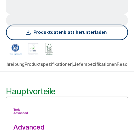
Produktdatenblatt herunterladen
eschreibung
Produktspezifikationen
Lieferspezifikationen
Resourc
Hauptvorteile
Advanced