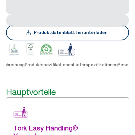
Produktdatenblatt herunterladen
eschreibung
Produktspezifikationen
Lieferspezifikationen
Resourc
Hauptvorteile
Tork Easy Handling®