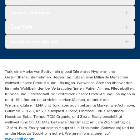
nach Verwendungszweck dar. Basiert auf von externen Stellen
geprüften Lebenszyklusanalysen, die alle
Lösungen
Unsere Lösungen
Nachfüllqualitätsstufen abdecken, kombiniert mit
Nachhaltigkeit
Nutzungsdaten. Da es sich bei diesen Daten um einen
Tork Clean Care
Tork Vision Reinigung
Systemdurchschnitt handelt, sind sie nicht für die CO2-
Über Tork
Montage & Spenderrecycling
AD-a-Glance
Berichterstattung für spezielle Artikel und einen speziellen
Tork PaperCircle
Verbrauch gedacht.
Über uns
Kontaktieren Sie uns
Erfolgsgeschichten
Presse & Neuigkeiten
torkmaster@essity.com
Produktreklamation
+49 (0)621/778 4700
Servicereklamation
Finden Sie Ihren Vertriebspartner
Spenderreklamation
Tork, eine Marke von Essity - ein global führendes Hygiene- und
Essity Professional Hygiene Germany GmbH
Gesundheitsunternehmen. Jeden Tag nutzen eine Milliarde Menschen
Sandhofer Straße 176
weltweit unsere Produkte und Lösungen. Wir wollen Grenzen überwinden -
68305 Mannheim
für mehr Wohlbefinden bei Verbraucher*innen, Patient*innen, Pflegekräften,
Mo-Do 8:00-16:30 Uhr | Fr 8:00-15:00
Kunden und Gesellschaft. Wir vertreiben unsere Produkte und Lösungen in
rund 150 Ländern unter vielen starken Marken, darunter die
Weltmarktführer TENA und Tork, aber auch bekannte Marken wie Actimove,
Cutimed, JOBST, Knix, Leukoplast, Libero, Libresse, Lotus, Modibodi,
Nosotras, Saba, Tempo, TOM Organic, und Zewa. Essity beschäftigt
weltweit rund 36.000 Mitarbeitende. Der Umsatz im Jahr 2024 betrug ca.
13 Mrd. Euro. Essity hat seinen Hauptsitz in Stockholm (Schweden) und ist
an der Nasdaq Stockholm notiert. Weitere Informationen auf
www.essity.com