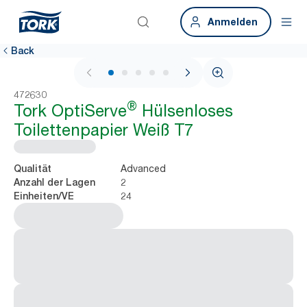
Anmelden
Back
1 / 6
472630
®
Tork OptiServe
Hülsenloses
Toilettenpapier Weiß T7
Advanced
Qualität
2
Anzahl der Lagen
24
Einheiten/VE