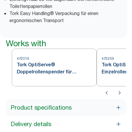
Toilettenpapierrollen
Tork Easy Handling® Verpackung für einen
ergonomischen Transport
Works with
472019
472259
Tork OptiServe®
Tork OptiSe
Doppelrollenspender für
Einzelrollens
Hülsenloses Toilettenpapier
Hülsenloses 
Edelstahl T7
Edelstahl T7
Product specifications
Delivery details