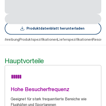
Produktdatenblatt herunterladen
eschreibung
Produktspezifikationen
Lieferspezifikationen
Resourc
Hauptvorteile
Hohe Besucherfrequenz
Geeignet für stark frequentierte Bereiche wie
Flughäfen und Sportarenen