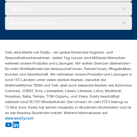
Tork Clean Care
Tork Vision Reinigung
Über Tork
Montage & Spenderrecycling
AD-a-Glance
Tork PaperCircle
Über uns
Kontaktieren Sie uns
Erfolgsgeschichten
Presse & Neuigkeiten
torkmaster@essity.com
Produktreklamation
+49 (0)621/778 4700
Servicereklamation
Finden Sie Ihren Vertriebspartner
Spenderreklamation
Tork, eine Marke von Essity - ein global führendes Hygiene- und
Essity Professional Hygiene Germany GmbH
Gesundheitsunternehmen. Jeden Tag nutzen eine Milliarde Menschen
Sandhofer Straße 176
weltweit unsere Produkte und Lösungen. Wir wollen Grenzen überwinden -
68305 Mannheim
für mehr Wohlbefinden bei Verbraucher*innen, Patient*innen, Pflegekräften,
Mo-Do 8:00-16:30 Uhr | Fr 8:00-15:00
Kunden und Gesellschaft. Wir vertreiben unsere Produkte und Lösungen in
rund 150 Ländern unter vielen starken Marken, darunter die
Weltmarktführer TENA und Tork, aber auch bekannte Marken wie Actimove,
Cutimed, JOBST, Knix, Leukoplast, Libero, Libresse, Lotus, Modibodi,
Nosotras, Saba, Tempo, TOM Organic, und Zewa. Essity beschäftigt
weltweit rund 36.000 Mitarbeitende. Der Umsatz im Jahr 2024 betrug ca.
13 Mrd. Euro. Essity hat seinen Hauptsitz in Stockholm (Schweden) und ist
an der Nasdaq Stockholm notiert. Weitere Informationen auf
www.essity.com