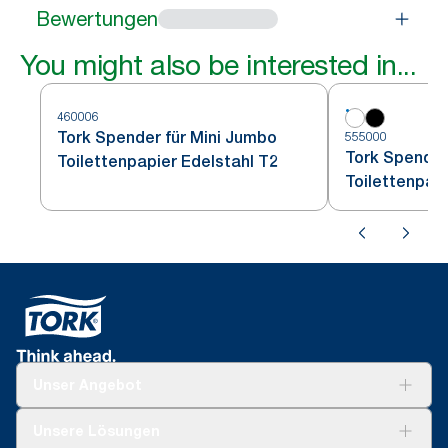
Bewertungen
You might also be interested in...
460006
Tork Spender für Mini Jumbo
555000
Tork Spender
Toilettenpapier Edelstahl T2
Toilettenpap
Unser Angebot
Lösungen
Unsere Lösungen
Nachhaltigkeit