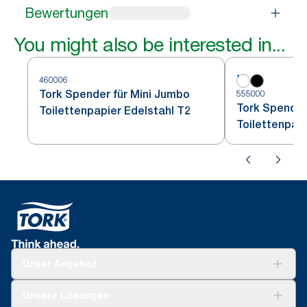
Bewertungen
You might also be interested in...
460006
Tork Spender für Mini Jumbo
555000
Tork Spender
Toilettenpapier Edelstahl T2
Toilettenpap
Unser Angebot
Lösungen
Unsere Lösungen
Nachhaltigkeit