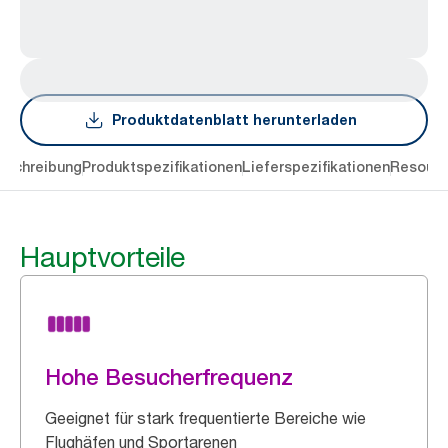
Produktdatenblatt herunterladen
eschreibung
Produktspezifikationen
Lieferspezifikationen
Resourc
Hauptvorteile
Hohe Besucherfrequenz
Geeignet für stark frequentierte Bereiche wie
Flughäfen und Sportarenen