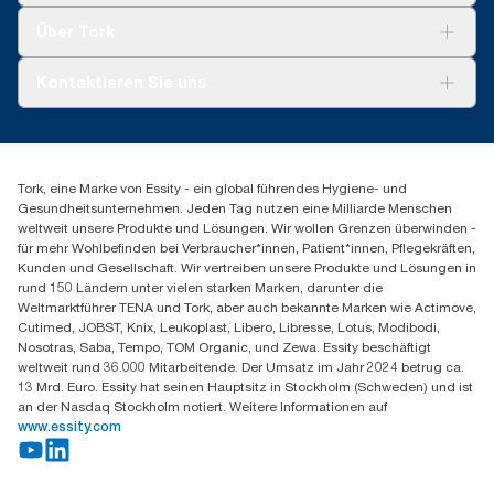
Tork Clean Care
Tork Vision Reinigung
Über Tork
Montage & Spenderrecycling
AD-a-Glance
Tork PaperCircle
Über uns
Kontaktieren Sie uns
Erfolgsgeschichten
Presse & Neuigkeiten
torkmaster@essity.com
Produktreklamation
+49 (0)621/778 4700
Servicereklamation
Finden Sie Ihren Vertriebspartner
Spenderreklamation
Tork, eine Marke von Essity - ein global führendes Hygiene- und
Essity Professional Hygiene Germany GmbH
Gesundheitsunternehmen. Jeden Tag nutzen eine Milliarde Menschen
Sandhofer Straße 176
weltweit unsere Produkte und Lösungen. Wir wollen Grenzen überwinden -
68305 Mannheim
für mehr Wohlbefinden bei Verbraucher*innen, Patient*innen, Pflegekräften,
Mo-Do 8:00-16:30 Uhr | Fr 8:00-15:00
Kunden und Gesellschaft. Wir vertreiben unsere Produkte und Lösungen in
rund 150 Ländern unter vielen starken Marken, darunter die
Weltmarktführer TENA und Tork, aber auch bekannte Marken wie Actimove,
Cutimed, JOBST, Knix, Leukoplast, Libero, Libresse, Lotus, Modibodi,
Nosotras, Saba, Tempo, TOM Organic, und Zewa. Essity beschäftigt
weltweit rund 36.000 Mitarbeitende. Der Umsatz im Jahr 2024 betrug ca.
13 Mrd. Euro. Essity hat seinen Hauptsitz in Stockholm (Schweden) und ist
an der Nasdaq Stockholm notiert. Weitere Informationen auf
www.essity.com