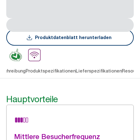
Produktdatenblatt herunterladen
eschreibung
Produktspezifikationen
Lieferspezifikationen
Resourc
Hauptvorteile
Mittlere Besucherfrequenz