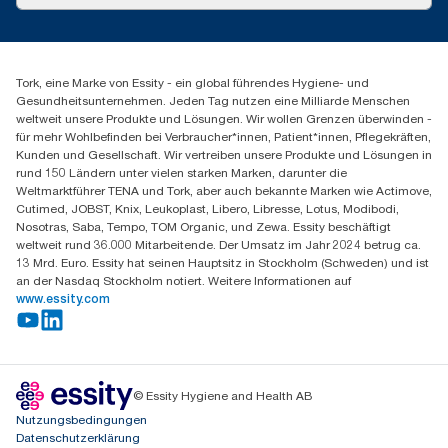
Erfolgsgeschichten
Presse & Neuigkeiten
torkmaster@essity.com
Produktreklamation
+49 (0)621/778 4700
Servicereklamation
Finden Sie Ihren Vertriebspartner
Spenderreklamation
Tork, eine Marke von Essity - ein global führendes Hygiene- und
Essity Professional Hygiene Germany GmbH
Gesundheitsunternehmen. Jeden Tag nutzen eine Milliarde Menschen
Sandhofer Straße 176
weltweit unsere Produkte und Lösungen. Wir wollen Grenzen überwinden -
68305 Mannheim
für mehr Wohlbefinden bei Verbraucher*innen, Patient*innen, Pflegekräften,
Mo-Do 8:00-16:30 Uhr | Fr 8:00-15:00
Kunden und Gesellschaft. Wir vertreiben unsere Produkte und Lösungen in
rund 150 Ländern unter vielen starken Marken, darunter die
Weltmarktführer TENA und Tork, aber auch bekannte Marken wie Actimove,
Cutimed, JOBST, Knix, Leukoplast, Libero, Libresse, Lotus, Modibodi,
Nosotras, Saba, Tempo, TOM Organic, und Zewa. Essity beschäftigt
weltweit rund 36.000 Mitarbeitende. Der Umsatz im Jahr 2024 betrug ca.
13 Mrd. Euro. Essity hat seinen Hauptsitz in Stockholm (Schweden) und ist
an der Nasdaq Stockholm notiert. Weitere Informationen auf
www.essity.com
© Essity Hygiene and Health AB
Nutzungsbedingungen
Datenschutzerklärung