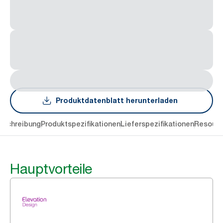
Produktdatenblatt herunterladen
eschreibung
Produktspezifikationen
Lieferspezifikationen
Resourc
Hauptvorteile