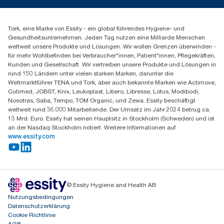
torkmaster@essity.com
Produktreklamation
+49 (0)621/778 4700
Servicereklamation
Finden Sie Ihren Vertriebspartner
Spenderreklamation
Tork, eine Marke von Essity - ein global führendes Hygiene- und
Essity Professional Hygiene Germany GmbH
Gesundheitsunternehmen. Jeden Tag nutzen eine Milliarde Menschen
Sandhofer Straße 176
weltweit unsere Produkte und Lösungen. Wir wollen Grenzen überwinden -
68305 Mannheim
für mehr Wohlbefinden bei Verbraucher*innen, Patient*innen, Pflegekräften,
Mo-Do 8:00-16:30 Uhr | Fr 8:00-15:00
Kunden und Gesellschaft. Wir vertreiben unsere Produkte und Lösungen in
rund 150 Ländern unter vielen starken Marken, darunter die
Weltmarktführer TENA und Tork, aber auch bekannte Marken wie Actimove,
Cutimed, JOBST, Knix, Leukoplast, Libero, Libresse, Lotus, Modibodi,
Nosotras, Saba, Tempo, TOM Organic, und Zewa. Essity beschäftigt
weltweit rund 36.000 Mitarbeitende. Der Umsatz im Jahr 2024 betrug ca.
13 Mrd. Euro. Essity hat seinen Hauptsitz in Stockholm (Schweden) und ist
an der Nasdaq Stockholm notiert. Weitere Informationen auf
www.essity.com
© Essity Hygiene and Health AB
Nutzungsbedingungen
Datenschutzerklärung
Cookie Richtlinie
AGB