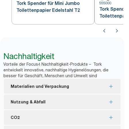
Tork Spender für Mini Jumbo
555000
Tork Spender
Toilettenpapier Edelstahl T2
Toilettenpap
Nachhaltigkeit
Vorteile der Focus4 Nachhaltigkeit-Produkte – Tork
entwickelt innovative, nachhaltige Hygienelösungen, die
besser für Geschäft, Menschen und Umwelt sind
Materialien und Verpackung
Nachfüllmaterial mit FSC®-Zertifizierung –
Nutzung & Abfall
hergestellt aus nachhaltig gewonnenen Fasern.
Tork Naturprodukte werden zu 100 % aus
Keine Hülse und keine Verpackung bedeutet
CO2
recycelten Fasern hergestellt. 30 – 70 % der Fasern
*
weniger Abfall.
stammen aus alternativen Quellen wie