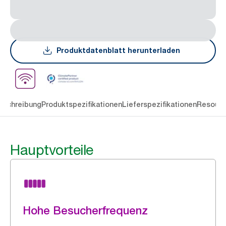
Produktdatenblatt herunterladen
eschreibung
Produktspezifikationen
Lieferspezifikationen
Resourc
Hauptvorteile
Hohe Besucherfrequenz