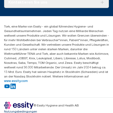
Über uns
Kontaktieren Sie uns
Erfolgsgeschichten
Presse & Neuigkeiten
torkmaster@essity.com
Produktreklamation
+49 (0)621/778 4700
Servicereklamation
Finden Sie Ihren Vertriebspartner
Spenderreklamation
Tork, eine Marke von Essity - ein global führendes Hygiene- und
Essity Professional Hygiene Germany GmbH
Gesundheitsunternehmen. Jeden Tag nutzen eine Milliarde Menschen
Sandhofer Straße 176
weltweit unsere Produkte und Lösungen. Wir wollen Grenzen überwinden -
68305 Mannheim
für mehr Wohlbefinden bei Verbraucher*innen, Patient*innen, Pflegekräften,
Mo-Do 8:00-16:30 Uhr | Fr 8:00-15:00
Kunden und Gesellschaft. Wir vertreiben unsere Produkte und Lösungen in
rund 150 Ländern unter vielen starken Marken, darunter die
Weltmarktführer TENA und Tork, aber auch bekannte Marken wie Actimove,
Cutimed, JOBST, Knix, Leukoplast, Libero, Libresse, Lotus, Modibodi,
Nosotras, Saba, Tempo, TOM Organic, und Zewa. Essity beschäftigt
weltweit rund 36.000 Mitarbeitende. Der Umsatz im Jahr 2024 betrug ca.
13 Mrd. Euro. Essity hat seinen Hauptsitz in Stockholm (Schweden) und ist
an der Nasdaq Stockholm notiert. Weitere Informationen auf
www.essity.com
© Essity Hygiene and Health AB
Nutzungsbedingungen