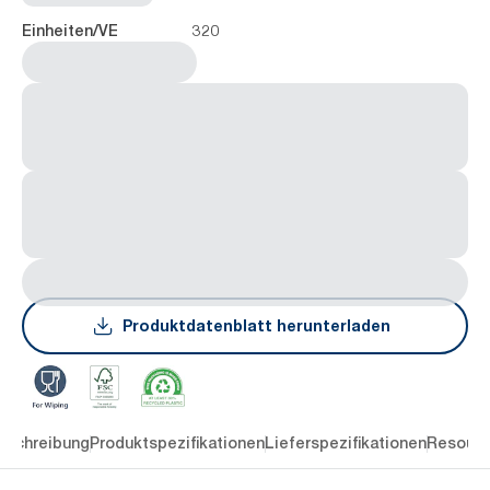
320
Einheiten/VE
Produktdatenblatt herunterladen
eschreibung
Produktspezifikationen
Lieferspezifikationen
Resourc