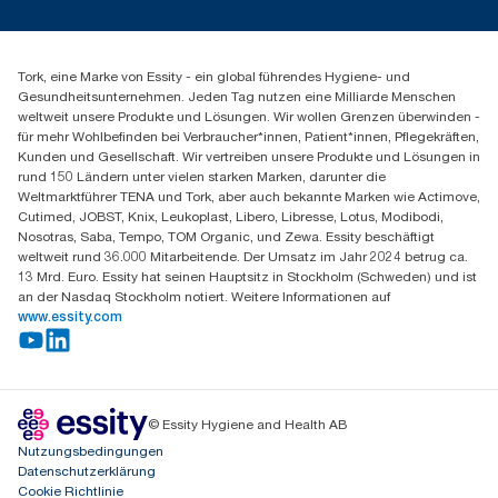
Presse & Neuigkeiten
torkmaster@essity.com
Produktreklamation
+49 (0)621/778 4700
Servicereklamation
Finden Sie Ihren Vertriebspartner
Spenderreklamation
Tork, eine Marke von Essity - ein global führendes Hygiene- und
Essity Professional Hygiene Germany GmbH
Gesundheitsunternehmen. Jeden Tag nutzen eine Milliarde Menschen
Sandhofer Straße 176
weltweit unsere Produkte und Lösungen. Wir wollen Grenzen überwinden -
68305 Mannheim
für mehr Wohlbefinden bei Verbraucher*innen, Patient*innen, Pflegekräften,
Mo-Do 8:00-16:30 Uhr | Fr 8:00-15:00
Kunden und Gesellschaft. Wir vertreiben unsere Produkte und Lösungen in
rund 150 Ländern unter vielen starken Marken, darunter die
Weltmarktführer TENA und Tork, aber auch bekannte Marken wie Actimove,
Cutimed, JOBST, Knix, Leukoplast, Libero, Libresse, Lotus, Modibodi,
Nosotras, Saba, Tempo, TOM Organic, und Zewa. Essity beschäftigt
weltweit rund 36.000 Mitarbeitende. Der Umsatz im Jahr 2024 betrug ca.
13 Mrd. Euro. Essity hat seinen Hauptsitz in Stockholm (Schweden) und ist
an der Nasdaq Stockholm notiert. Weitere Informationen auf
www.essity.com
© Essity Hygiene and Health AB
Nutzungsbedingungen
Datenschutzerklärung
Cookie Richtlinie