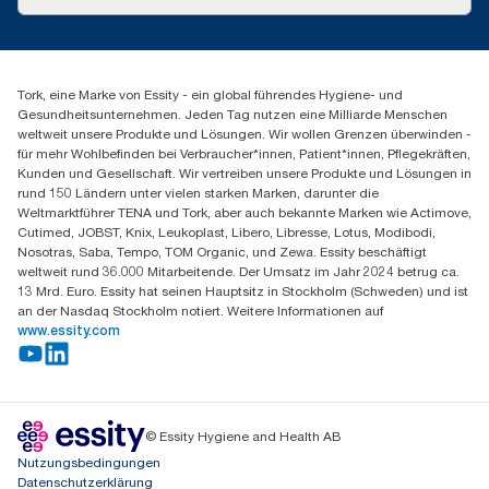
Erfolgsgeschichten
Presse & Neuigkeiten
torkmaster@essity.com
Produktreklamation
+49 (0)621/778 4700
Servicereklamation
Finden Sie Ihren Vertriebspartner
Spenderreklamation
Tork, eine Marke von Essity - ein global führendes Hygiene- und
Essity Professional Hygiene Germany GmbH
Gesundheitsunternehmen. Jeden Tag nutzen eine Milliarde Menschen
Sandhofer Straße 176
weltweit unsere Produkte und Lösungen. Wir wollen Grenzen überwinden -
68305 Mannheim
für mehr Wohlbefinden bei Verbraucher*innen, Patient*innen, Pflegekräften,
Mo-Do 8:00-16:30 Uhr | Fr 8:00-15:00
Kunden und Gesellschaft. Wir vertreiben unsere Produkte und Lösungen in
rund 150 Ländern unter vielen starken Marken, darunter die
Weltmarktführer TENA und Tork, aber auch bekannte Marken wie Actimove,
Cutimed, JOBST, Knix, Leukoplast, Libero, Libresse, Lotus, Modibodi,
Nosotras, Saba, Tempo, TOM Organic, und Zewa. Essity beschäftigt
weltweit rund 36.000 Mitarbeitende. Der Umsatz im Jahr 2024 betrug ca.
13 Mrd. Euro. Essity hat seinen Hauptsitz in Stockholm (Schweden) und ist
an der Nasdaq Stockholm notiert. Weitere Informationen auf
www.essity.com
© Essity Hygiene and Health AB
Nutzungsbedingungen
Datenschutzerklärung