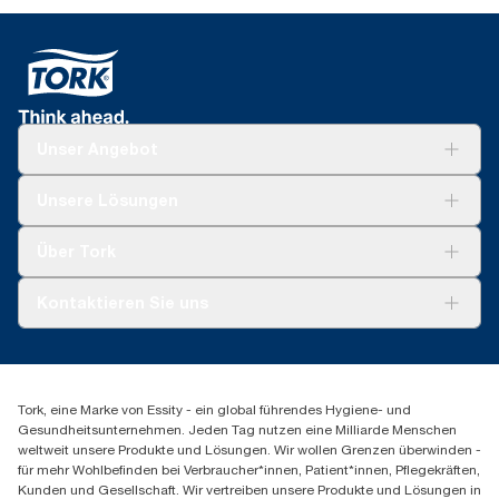
Unser Angebot
Lösungen
Unsere Lösungen
Nachhaltigkeit
Tork Clean Care
Tork Vision Reinigung
Über Tork
Montage & Spenderrecycling
AD-a-Glance
Tork PaperCircle
Über uns
Kontaktieren Sie uns
Erfolgsgeschichten
Presse & Neuigkeiten
torkmaster@essity.com
Produktreklamation
+49 (0)621/778 4700
Servicereklamation
Finden Sie Ihren Vertriebspartner
Spenderreklamation
Tork, eine Marke von Essity - ein global führendes Hygiene- und
Essity Professional Hygiene Germany GmbH
Gesundheitsunternehmen. Jeden Tag nutzen eine Milliarde Menschen
Sandhofer Straße 176
weltweit unsere Produkte und Lösungen. Wir wollen Grenzen überwinden -
68305 Mannheim
für mehr Wohlbefinden bei Verbraucher*innen, Patient*innen, Pflegekräften,
Mo-Do 8:00-16:30 Uhr | Fr 8:00-15:00
Kunden und Gesellschaft. Wir vertreiben unsere Produkte und Lösungen in