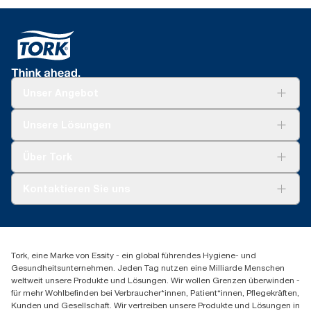
Unser Angebot
Lösungen
Unsere Lösungen
Nachhaltigkeit
Tork Clean Care
Tork Vision Reinigung
Über Tork
Montage & Spenderrecycling
AD-a-Glance
Tork PaperCircle
Über uns
Kontaktieren Sie uns
Erfolgsgeschichten
Presse & Neuigkeiten
torkmaster@essity.com
Produktreklamation
+49 (0)621/778 4700
Servicereklamation
Finden Sie Ihren Vertriebspartner
Spenderreklamation
Tork, eine Marke von Essity - ein global führendes Hygiene- und
Essity Professional Hygiene Germany GmbH
Gesundheitsunternehmen. Jeden Tag nutzen eine Milliarde Menschen
Sandhofer Straße 176
weltweit unsere Produkte und Lösungen. Wir wollen Grenzen überwinden -
68305 Mannheim
für mehr Wohlbefinden bei Verbraucher*innen, Patient*innen, Pflegekräften,
Mo-Do 8:00-16:30 Uhr | Fr 8:00-15:00
Kunden und Gesellschaft. Wir vertreiben unsere Produkte und Lösungen in