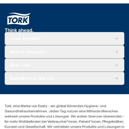
Unser Angebot
Lösungen
Unsere Lösungen
Nachhaltigkeit
Tork Clean Care
Tork Vision Reinigung
Über Tork
Montage & Spenderrecycling
AD-a-Glance
Tork PaperCircle
Über uns
Kontaktieren Sie uns
Erfolgsgeschichten
Presse & Neuigkeiten
torkmaster@essity.com
Produktreklamation
+49 (0)621/778 4700
Servicereklamation
Finden Sie Ihren Vertriebspartner
Spenderreklamation
Tork, eine Marke von Essity - ein global führendes Hygiene- und
Essity Professional Hygiene Germany GmbH
Gesundheitsunternehmen. Jeden Tag nutzen eine Milliarde Menschen
Sandhofer Straße 176
weltweit unsere Produkte und Lösungen. Wir wollen Grenzen überwinden -
68305 Mannheim
für mehr Wohlbefinden bei Verbraucher*innen, Patient*innen, Pflegekräften,
Mo-Do 8:00-16:30 Uhr | Fr 8:00-15:00
Kunden und Gesellschaft. Wir vertreiben unsere Produkte und Lösungen in