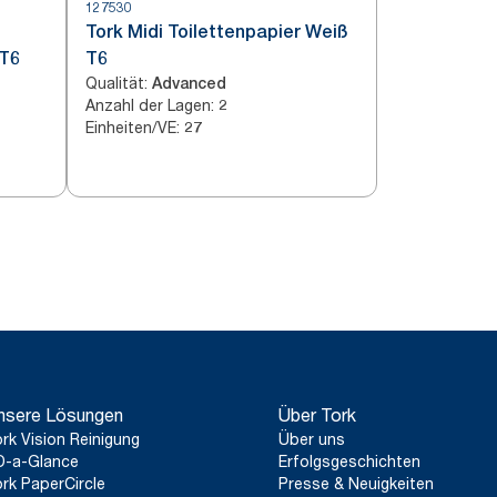
127530
Tork Midi Toilettenpapier Weiß
 T6
T6
Qualität
:
Advanced
Anzahl der Lagen
:
2
Einheiten/VE
:
27
nsere Lösungen
Über Tork
rk Vision Reinigung
Über uns
D-a-Glance
Erfolgsgeschichten
rk PaperCircle
Presse & Neuigkeiten