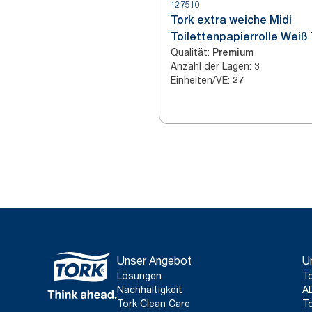
127510
Tork extra weiche Midi
Toilettenpapierrolle Weiß
Qualität
:
Premium
Anzahl der Lagen
:
3
Einheiten/VE
:
27
Unser Angebot
U
Lösungen
To
Nachhaltigkeit
A
Tork Clean Care
To