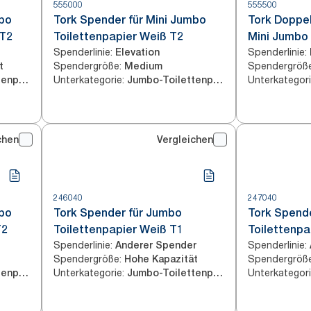
555000
555500
mbo
Tork Spender für Mini Jumbo
Tork Doppel
 T2
Toilettenpapier Weiß T2
Mini Jumbo 
Spenderlinie
:
Spenderlinie
:
Elevation
Weiß T2
Spendergröße
:
Spendergröß
t
Medium
Unterkategorie
:
Unterkategor
Jumbo-Toilettenpapier
Jumbo-Toilettenpapier
chen
Vergleichen
246040
247040
mbo
Tork Spender für Jumbo
Tork Spende
T2
Toilettenpapier Weiß T1
Toilettenpa
Spenderlinie
:
Spenderlinie
:
Anderer Spender
Spendergröße
:
Spendergröß
Hohe Kapazität
Unterkategorie
:
Unterkategor
Jumbo-Toilettenpapier
Jumbo-Toilettenpapier