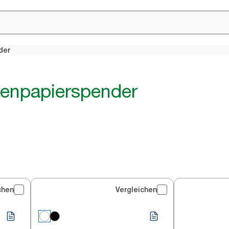
der
tenpapierspender
chen
Vergleichen