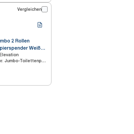
Vergleichen
umbo 2 Rollen
apierspender Weiß
Elevation
ie
:
Jumbo-Toilettenpapier