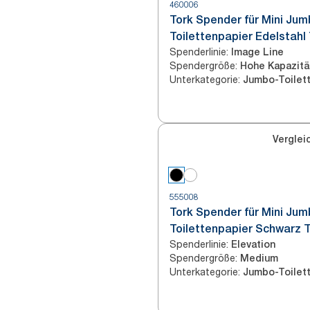
460006
Tork Spender für Mini Ju
Toilettenpapier Edelstahl
Spenderlinie
:
Image Line
Spendergröße
:
Hohe Kapazitä
Unterkategorie
:
Verglei
555008
Tork Spender für Mini Ju
Toilettenpapier Schwarz 
Spenderlinie
:
Elevation
Spendergröße
:
Medium
Unterkategorie
: