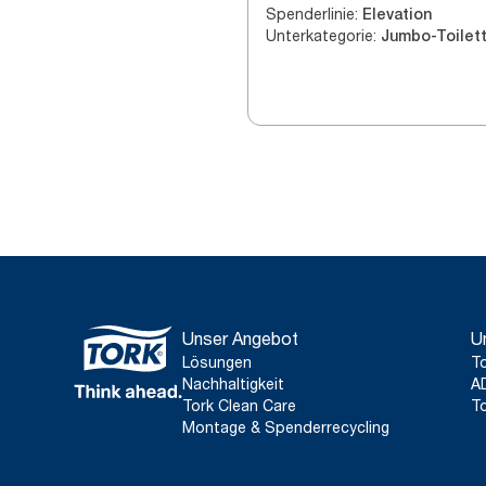
Spenderlinie
:
Schwarz T2
Elevation
Unterkategorie
:
Unser Angebot
U
Lösungen
To
Nachhaltigkeit
A
Tork Clean Care
To
Montage & Spenderrecycling