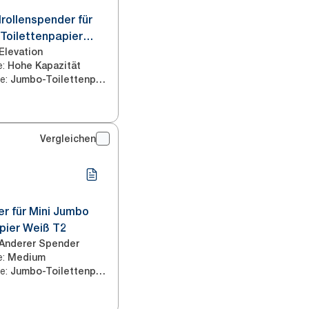
rollenspender für
Toilettenpapier
Elevation
e
:
Hohe Kapazität
ie
:
Jumbo-Toilettenpapier
Vergleichen
r für Mini Jumbo
pier Weiß T2
Anderer Spender
e
:
Medium
ie
:
Jumbo-Toilettenpapier