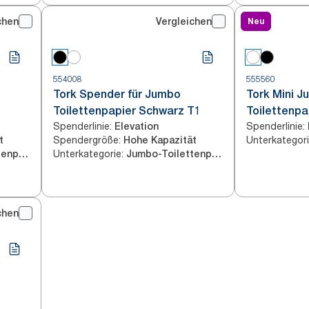
chen
Vergleichen
Neu
554008
555560
Tork Spender für Jumbo
Tork Mini J
Toilettenpapier Schwarz T1
Toilettenp
Spenderlinie
:
Spenderlinie
:
Elevation
T2
Spendergröße
:
Unterkategor
t
Hohe Kapazität
Unterkategorie
:
Jumbo-Toilettenpapier
Jumbo-Toilettenpapier
chen