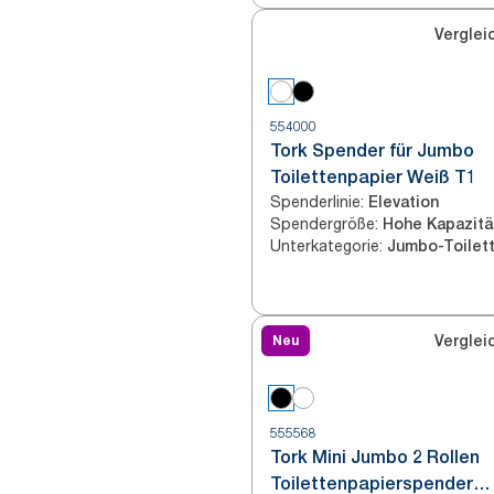
Verglei
554000
Tork Spender für Jumbo
Toilettenpapier Weiß T1
Spenderlinie
:
Elevation
Spendergröße
:
Hohe Kapazitä
Unterkategorie
:
Neu
Verglei
555568
Tork Mini Jumbo 2 Rollen
Toilettenpapierspender