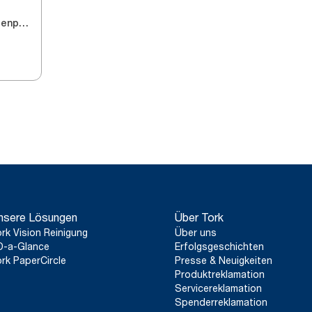
Jumbo-Toilettenpapier
nsere Lösungen
Über Tork
rk Vision Reinigung
Über uns
D-a-Glance
Erfolgsgeschichten
rk PaperCircle
Presse & Neuigkeiten
Produktreklamation
Servicereklamation
Spenderreklamation