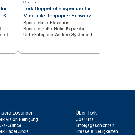
557508
für
Tork Doppelrollenspender für
 T6
Midi Toilettenpapier Schwarz
Spenderlinie
:
T6
Elevation
Spendergröße
:
t
Hohe Kapazität
Unterkategorie
:
Andere Systeme für Toilettenpapier
Andere Systeme für Toilettenpapier
nsere Lösungen
Über Tork
rk Vision Reinigung
Über uns
D-a-Glance
Erfolgsgeschichten
rk PaperCircle
Presse & Neuigkeiten