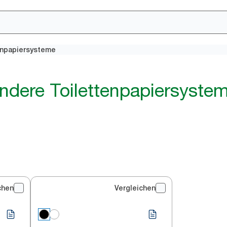
enpapiersysteme
ndere Toilettenpapiersyste
chen
Vergleichen