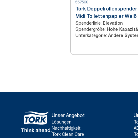
557500
Tork Doppelrollenspender 
Midi Toilettenpapier Weiß
Spenderlinie
:
Elevation
Spendergröße
:
Hohe Kapazitä
Unterkategorie
:
Unser Angebot
U
Lösungen
To
Nachhaltigkeit
A
Tork Clean Care
To