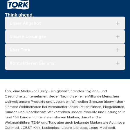
Unser Angebot
Lösungen
Unsere Lösungen
Nachhaltigkeit
Tork Clean Care
Tork Vision Reinigung
Über Tork
Montage & Spenderrecycling
AD-a-Glance
Tork PaperCircle
Über uns
Kontaktieren Sie uns
Erfolgsgeschichten
Presse & Neuigkeiten
torkmaster@essity.com
Produktreklamation
+49 (0)621/778 4700
Servicereklamation
Finden Sie Ihren Vertriebspartner
Spenderreklamation
Tork, eine Marke von Essity - ein global führendes Hygiene- und
Essity Professional Hygiene Germany GmbH
Gesundheitsunternehmen. Jeden Tag nutzen eine Milliarde Menschen
Sandhofer Straße 176
weltweit unsere Produkte und Lösungen. Wir wollen Grenzen überwinden -
68305 Mannheim
für mehr Wohlbefinden bei Verbraucher*innen, Patient*innen, Pflegekräften,
Mo-Do 8:00-16:30 Uhr | Fr 8:00-15:00
Kunden und Gesellschaft. Wir vertreiben unsere Produkte und Lösungen in
rund 150 Ländern unter vielen starken Marken, darunter die
Weltmarktführer TENA und Tork, aber auch bekannte Marken wie Actimove,
Cutimed, JOBST, Knix, Leukoplast, Libero, Libresse, Lotus, Modibodi,