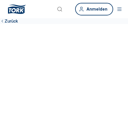
Anmelden
Zurück
Treten Sie dem
Netzwerk bei
Werden Sie Teil unseres globalen Expertennetzwerks für eine