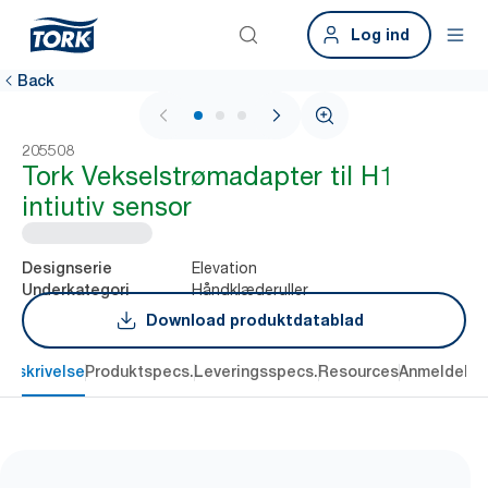
Log ind
Back
1 / 3
205508
Tork Vekselstrømadapter til H1
intiutiv sensor
Elevation
Designserie
Håndklæderuller
Underkategori
Download produktdatablad
Beskrivelse
Produktspecs.
Leveringsspecs.
Resources
Anmeldelse