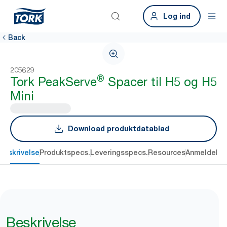
Log ind
Back
205629
®
Tork PeakServe
Spacer til H5 og H5
Mini
Download produktdatablad
Beskrivelse
Produktspecs.
Leveringsspecs.
Resources
Anmeldelse
Beskrivelse