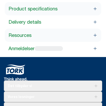
Product specifications
Delivery details
Resources
Anmeldelser
Det tilbyder vi
Løsninger
Vores løsninger
Bæredygtighed
Tork Clean Care