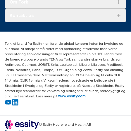
Tork Vision Cleaning
Om Tork
Ad-a-Glance
Tork PaperCircle
Om os
Kontakt os
Succeshistorier
Presse og nyheder
tork.dk.kundeservice@essity.com
Smiley-rapport
(+45) 48 16 82 44
Essity Denmark A/S
Tork, et brand fra Essity - en førende global koncern inden for hygiejne og
Professional Hygiene
sundhed. Vi arbejder målrettet med optimering af velvære med vores
Gydevang 33
produkter og serviceløsninger. Vi er repræsenteret i cirka 150 lande med
DK-3450 Allerød
de førende globale brands TENA og Tork samt andre stærke brands som
Actimove, Cutimed, JOBST, Knix, Leukoplast, Libero, Libresse, Modibodi,
Lotus, Nosotras, Saba, Tempo, TOM Organic og Zewa. Essity har omkring
36.000 medarbejdere. Nettoomsætningen i 2024 beløb sig til cirka SEK
146 mia. (EUR 13 mia.). Virksomhedens hovedsæde er beliggende i
Stockholm i Sverige, og Essity er registreret på Nasdaq Stockholm. Essity
sætter nye standarder for velvære og bidrager til et sundt, bæredygtigt og
cirkulært samfund. Læs mere på
www.essity.com
© Essity Hygiene and Health AB