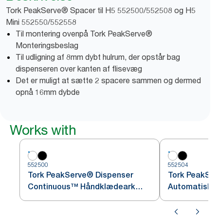
Tork PeakServe® Spacer til H5 552500/552508 og H5
Mini 552550/552558
Til montering ovenpå Tork PeakServe®
Monteringsbeslag
Til udligning af 8mm dybt hulrum, der opstår bag
dispenseren over kanten af flisevæg
Det er muligt at sætte 2 spacere sammen og dermed
opnå 16mm dybde
Works with
552500
552504
Tork PeakServe® Dispenser
Tork PeakSe
Continuous™ Håndklædeark
Automatisk D
Hvid H5, Høj kapacitet, Elevation
Håndserviett
Serien, 552500