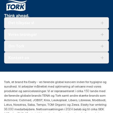
Det tilbyder vi
Løsninger
Vores løsninger
Bæredygtighed
Tork Clean Care
Tork Vision Cleaning
Om Tork
Ad-a-Glance
Tork PaperCircle
Om os
Kontakt os
Succeshistorier
Presse og nyheder
tork.dk.kundeservice@essity.com
Smiley-rapport
(+45) 48 16 82 44
Essity Denmark A/S
Tork, et brand fra Essity - en førende global koncern inden for hygiejne og
Professional Hygiene
sundhed. Vi arbejder målrettet med optimering af velvære med vores
Gydevang 33
produkter og serviceløsninger. Vi er repræsenteret i cirka 150 lande med
DK-3450 Allerød
de førende globale brands TENA og Tork samt andre stærke brands som
Actimove, Cutimed, JOBST, Knix, Leukoplast, Libero, Libresse, Modibodi,
Lotus, Nosotras, Saba, Tempo, TOM Organic og Zewa. Essity har omkring
36.000 medarbejdere. Nettoomsætningen i 2024 beløb sig til cirka SEK