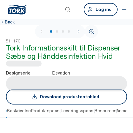
Log ind
Back
1 / 4
511170
Tork Informationsskilt til Dispenser
Sæbe og Hånddesinfektion Hvid
Elevation
Designserie
Download produktdatablad
dele
Beskrivelse
Produktspecs.
Leveringsspecs.
Resources
Anmelde