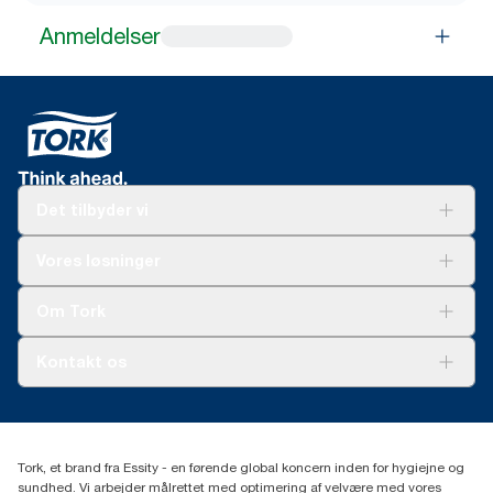
Anmeldelser
Det tilbyder vi
Løsninger
Vores løsninger
Bæredygtighed
Tork Clean Care
Tork Vision Cleaning
Om Tork
Ad-a-Glance
Tork PaperCircle
Om os
Kontakt os
Succeshistorier
Presse og nyheder
tork.dk.kundeservice@essity.com
Smiley-rapport
(+45) 48 16 82 44
Essity Denmark A/S
Tork, et brand fra Essity - en førende global koncern inden for hygiejne og
Professional Hygiene
sundhed. Vi arbejder målrettet med optimering af velvære med vores