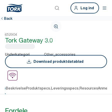
Log ind
Back
652904
Tork Gateway 3.0
Other_accessories
Underkategori
Download produktdatablad
dele
Beskrivelse
Produktspecs.
Leveringsspecs.
Resources
Anmelde
Fordele