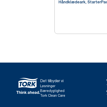
Håndklædeark, StarterPac
Det tilbyder vi
Løsninger
Bæredygtighed
Tork Clean Care