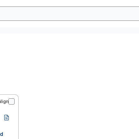
lign
ld