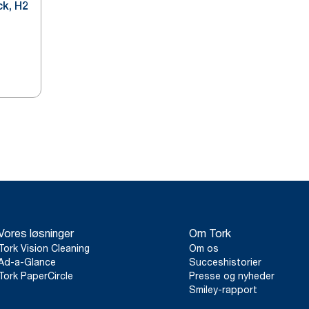
k, H2
Vores løsninger
Om Tork
Tork Vision Cleaning
Om os
Ad-a-Glance
Succeshistorier
Tork PaperCircle
Presse og nyheder
Smiley-rapport