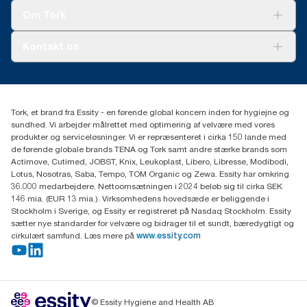
Tork Clean Care
Tork Vision Cleaning
Om Tork
Ad-a-Glance
Tork PaperCircle
Om os
Kontakt os
Succeshistorier
Presse og nyheder
tork.dk.kundeservice@essity.com
Smiley-rapport
(+45) 48 16 82 44
Essity Denmark A/S
Tork, et brand fra Essity - en førende global koncern inden for hygiejne og
Professional Hygiene
sundhed. Vi arbejder målrettet med optimering af velvære med vores
Gydevang 33
produkter og serviceløsninger. Vi er repræsenteret i cirka 150 lande med
DK-3450 Allerød
de førende globale brands TENA og Tork samt andre stærke brands som
Actimove, Cutimed, JOBST, Knix, Leukoplast, Libero, Libresse, Modibodi,
Lotus, Nosotras, Saba, Tempo, TOM Organic og Zewa. Essity har omkring
36.000 medarbejdere. Nettoomsætningen i 2024 beløb sig til cirka SEK
146 mia. (EUR 13 mia.). Virksomhedens hovedsæde er beliggende i
Stockholm i Sverige, og Essity er registreret på Nasdaq Stockholm. Essity
sætter nye standarder for velvære og bidrager til et sundt, bæredygtigt og
cirkulært samfund. Læs mere på
www.essity.com
© Essity Hygiene and Health AB