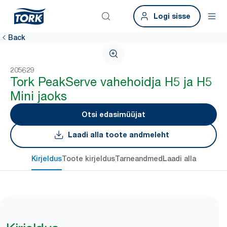
Logi sisse
Back
205629
Tork PeakServe vahehoidja H5 ja H5
Mini jaoks
Otsi edasimüüjat
Laadi alla toote andmeleht
Kirjeldus
Toote kirjeldus
Tarneandmed
Laadi alla