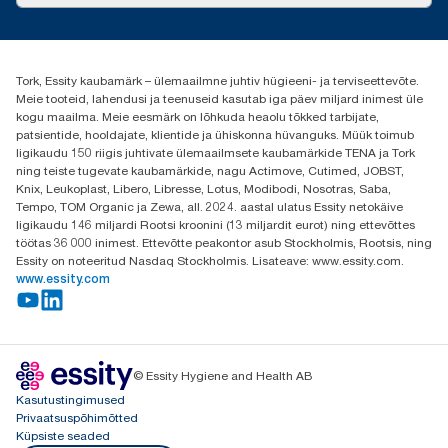
torkee@essity.com
+37253322264
+3725044997
Tork, Essity kaubamärk – ülemaailmne juhtiv hügieeni- ja terviseettevõte.
Leia Tork maaletooja
Meie tooteid, lahendusi ja teenuseid kasutab iga päev miljard inimest üle
Essity Estonia OÜ
kogu maailma. Meie eesmärk on lõhkuda heaolu tõkked tarbijate,
Reti Tee 9, Peetri alevik, Rae vald
patsientide, hooldajate, klientide ja ühiskonna hüvanguks. Müük toimub
Harju maakond
ligikaudu 150 riigis juhtivate ülemaailmsete kaubamärkide TENA ja Tork
75312 Estonia
ning teiste tugevate kaubamärkide, nagu Actimove, Cutimed, JOBST,
Knix, Leukoplast, Libero, Libresse, Lotus, Modibodi, Nosotras, Saba,
Tempo, TOM Organic ja Zewa, all. 2024. aastal ulatus Essity netokäive
ligikaudu 146 miljardi Rootsi kroonini (13 miljardit eurot) ning ettevõttes
töötas 36 000 inimest. Ettevõtte peakontor asub Stockholmis, Rootsis, ning
Essity on noteeritud Nasdaq Stockholmis. Lisateave: www.essity.com.
www.essity.com
© Essity Hygiene and Health AB
Kasutustingimused
Privaatsuspõhimõtted
Küpsiste seaded