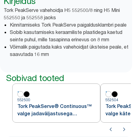
Kirjeldus
Tork PeakServe vahehoidja H5 552500/8 ning H5 Mini
552550 ja 552558 jaoks
Kinnitamiseks Tork PeakServe paigaldusklambri peale
Sobib kasutamiseks keraamiliste plaatidega kaetud
seinte puhul, mille tasapinna erinevus on 8 mm
Võimalik paigutada kaks vahehoidjat üksteise peale, et
saavutada 16 mm
Sobivad tooted
552500
552504
Tork PeakServe® Continuous™
Tork PeakSe
valge jadaväljastusega
valge käterät
käterätijaotur H5