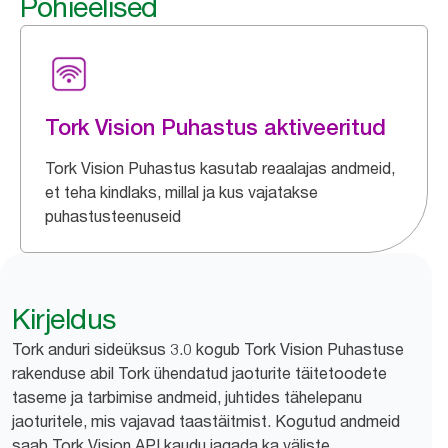
Põhieelised
Tork Vision Puhastus aktiveeritud
Tork Vision Puhastus kasutab reaalajas andmeid,
et teha kindlaks, millal ja kus vajatakse
puhastusteenuseid
Kirjeldus
Tork anduri sideüksus 3.0 kogub Tork Vision Puhastuse
rakenduse abil Tork ühendatud jaoturite täitetoodete
taseme ja tarbimise andmeid, juhtides tähelepanu
jaoturitele, mis vajavad taastäitmist. Kogutud andmeid
saab Tork Vision API kaudu jagada ka väliste