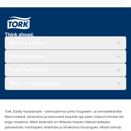
Mida me pakume
Lahendused
Meie lahendused
Jätkusuutlikkus
Tork Clean Care
Tork Vision Puhastus
Teave Tork kohta
AD-a-Glance
Meist
Võtke meiega ühendust
Edulood
torkee@essity.com
+37253322264
+3725044997
Tork, Essity kaubamärk – ülemaailmne juhtiv hügieeni- ja terviseettevõte.
Leia Tork maaletooja
Meie tooteid, lahendusi ja teenuseid kasutab iga päev miljard inimest üle
Essity Estonia OÜ
kogu maailma. Meie eesmärk on lõhkuda heaolu tõkked tarbijate,
Reti Tee 9, Peetri alevik, Rae vald
patsientide, hooldajate, klientide ja ühiskonna hüvanguks. Müük toimub
Harju maakond