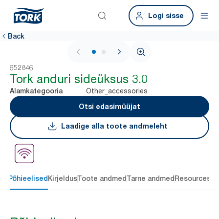
Logi sisse
Back
1 / 2
652846
Tork anduri sideüksus 3.0
Other_accessories
Alamkategooria
Otsi edasimüüjat
Laadige alla toote andmeleht
Põhieelised
Kirjeldus
Toote andmed
Tarne andmed
Resources