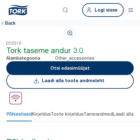
Logi sisse
Back
652918
Tork taseme andur 3.0
Other_accessories
Alamkategooria
Otsi edasimüüjat
Laadi alla toote andmeleht
Põhieelised
Kirjeldus
Toote kirjeldus
Tarneandmed
Laadi alla