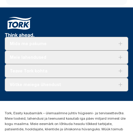
Mida me pakume
Lahendused
Meie lahendused
Jätkusuutlikkus
Tork Clean Care
Tork Vision Puhastus
Teave Tork kohta
AD-a-Glance
Meist
Võtke meiega ühendust
Edulood
torkee@essity.com
+37253322264
+3725044997
Tork, Essity kaubamärk – ülemaailmne juhtiv hügieeni- ja terviseettevõte.
Leia Tork maaletooja
Meie tooteid, lahendusi ja teenuseid kasutab iga päev miljard inimest üle
Essity Estonia OÜ
kogu maailma. Meie eesmärk on lõhkuda heaolu tõkked tarbijate,
Reti Tee 9, Peetri alevik, Rae vald
patsientide, hooldajate, klientide ja ühiskonna hüvanguks. Müük toimub
Harju maakond