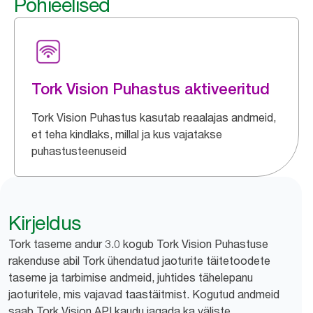
Põhieelised
Tork Vision Puhastus aktiveeritud
Tork Vision Puhastus kasutab reaalajas andmeid,
et teha kindlaks, millal ja kus vajatakse
puhastusteenuseid
Kirjeldus
Tork taseme andur 3.0 kogub Tork Vision Puhastuse
rakenduse abil Tork ühendatud jaoturite täitetoodete
taseme ja tarbimise andmeid, juhtides tähelepanu
jaoturitele, mis vajavad taastäitmist. Kogutud andmeid
saab Tork Vision API kaudu jagada ka väliste