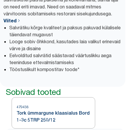
on need eriti imavad. Need on saadaval mitmes
värvitoonis sobitamiseks restorani sisekujundusega.
Viited
Salvrätiku kõrge kvaliteet ja paksus pakuvad külalisele
täiendavat mugavust
Looge sobiv õhkkond, kasutades laia valikut erinevaid
värve ja disaine
Eelvolditud salvrätid säästavad väärtuslikku aega
teeninduse ettevalmistamiseks
Tööstuslikult kompostitav toode*
Sobivad tooted
479438
Tork ümmargune klaasialus Bord
1-3c 5TRP 250/12