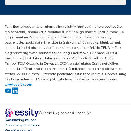
Edulood
torkee@essity.com
+37253322264
+3725044997
Tork, Essity kaubamärk – ülemaailmne juhtiv hügieeni- ja terviseettevõte.
Leia Tork maaletooja
Meie tooteid, lahendusi ja teenuseid kasutab iga päev miljard inimest üle
Essity Estonia OÜ
kogu maailma. Meie eesmärk on lõhkuda heaolu tõkked tarbijate,
Reti Tee 9, Peetri alevik, Rae vald
patsientide, hooldajate, klientide ja ühiskonna hüvanguks. Müük toimub
Harju maakond
ligikaudu 150 riigis juhtivate ülemaailmsete kaubamärkide TENA ja Tork
75312 Estonia
ning teiste tugevate kaubamärkide, nagu Actimove, Cutimed, JOBST,
Knix, Leukoplast, Libero, Libresse, Lotus, Modibodi, Nosotras, Saba,
Tempo, TOM Organic ja Zewa, all. 2024. aastal ulatus Essity netokäive
ligikaudu 146 miljardi Rootsi kroonini (13 miljardit eurot) ning ettevõttes
töötas 36 000 inimest. Ettevõtte peakontor asub Stockholmis, Rootsis, ning
Essity on noteeritud Nasdaq Stockholmis. Lisateave: www.essity.com.
www.essity.com
© Essity Hygiene and Health AB
Kasutustingimused
Privaatsuspõhimõtted
Küpsiste seaded