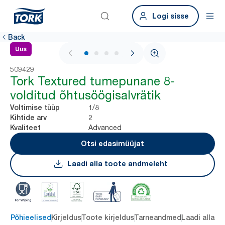
Logi sisse
Back
Uus
1 / 4
509429
Tork Textured tumepunane 8-
volditud õhtusöögisalvrätik
1/8
Voltimise tüüp
2
Kihtide arv
Advanced
Kvaliteet
Otsi edasimüüjat
Laadi alla toote andmeleht
Põhieelised
Kirjeldus
Toote kirjeldus
Tarneandmed
Laadi alla