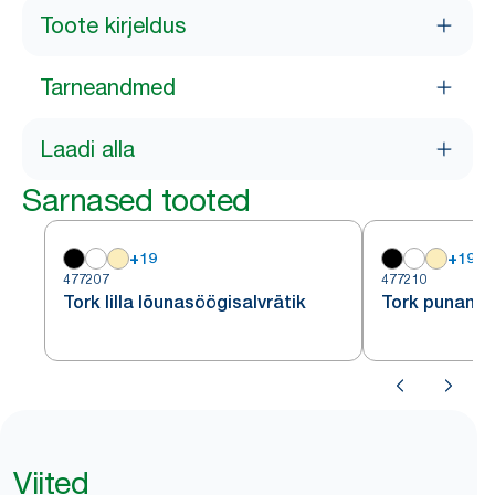
Toote kirjeldus
Tarneandmed
Laadi alla
Sarnased tooted
+
19
+
19
477207
477210
Tork lilla lõunasöögisalvrätik
Tork punane 
Viited