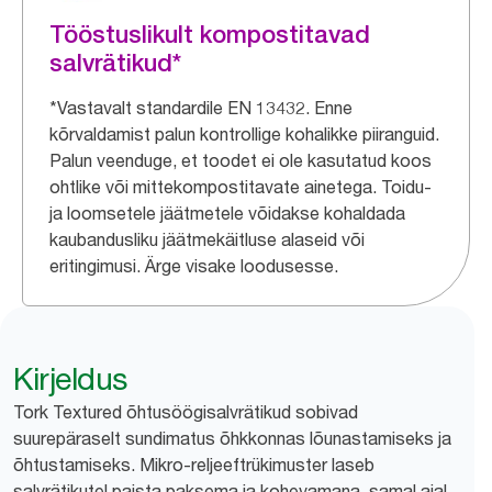
Tööstuslikult kompostitavad
salvrätikud*
*Vastavalt standardile EN 13432. Enne
kõrvaldamist palun kontrollige kohalikke piiranguid.
Palun veenduge, et toodet ei ole kasutatud koos
ohtlike või mittekompostitavate ainetega. Toidu-
ja loomsetele jäätmetele võidakse kohaldada
kaubandusliku jäätmekäitluse alaseid või
eritingimusi. Ärge visake loodusesse.
Kirjeldus
Tork Textured õhtusöögisalvrätikud sobivad
suurepäraselt sundimatus õhkkonnas lõunastamiseks ja
õhtustamiseks. Mikro-reljeeftrükimuster laseb
salvrätikutel paista paksema ja kohevamana, samal ajal