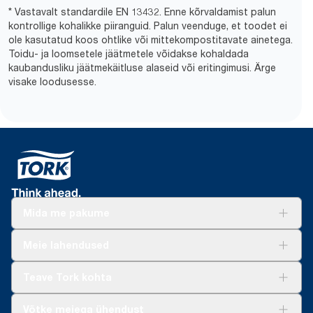
* Vastavalt standardile EN 13432. Enne kõrvaldamist palun
kontrollige kohalikke piiranguid. Palun veenduge, et toodet ei
ole kasutatud koos ohtlike või mittekompostitavate ainetega.
Toidu- ja loomsetele jäätmetele võidakse kohaldada
kaubandusliku jäätmekäitluse alaseid või eritingimusi. Ärge
visake loodusesse.
Mida me pakume
Lahendused
Meie lahendused
Jätkusuutlikkus
Tork Clean Care
Tork Vision Puhastus
Teave Tork kohta
AD-a-Glance
Meist
Võtke meiega ühendust