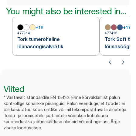
You might also be interested in...
+
19
+
17
477214
477413
Tork tumeroheline
Tork Soft tu
lõunasöögisalvrätik
lõunasöögisa
Viited
* Vastavalt standardile EN 13432. Enne kõrvaldamist palun
kontrollige kohalikke piiranguid. Palun veenduge, et toodet ei
ole kasutatud koos ohtlike või mittekompostitavate ainetega.
Toidu- ja loomsetele jäätmetele võidakse kohaldada
kaubandusliku jäätmekäitluse alaseid või eritingimusi. Ärge
visake loodusesse.