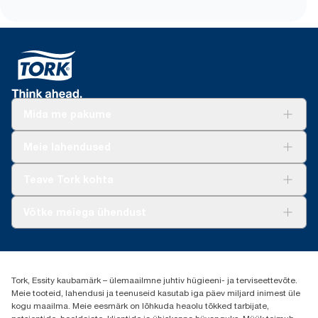
Mida me pakume
Lahendused
Meie lahendused
Jätkusuutlikkus
Tork Clean Care
Tork Vision Puhastus
Teave Tork kohta
AD-a-Glance
Meist
Võtke meiega ühendust
Edulood
torkee@essity.com
+37253322264
+3725044997
Tork, Essity kaubamärk – ülemaailmne juhtiv hügieeni- ja terviseettevõte.
Leia Tork maaletooja
Meie tooteid, lahendusi ja teenuseid kasutab iga päev miljard inimest üle
Essity Estonia OÜ
kogu maailma. Meie eesmärk on lõhkuda heaolu tõkked tarbijate,
Reti Tee 9, Peetri alevik, Rae vald