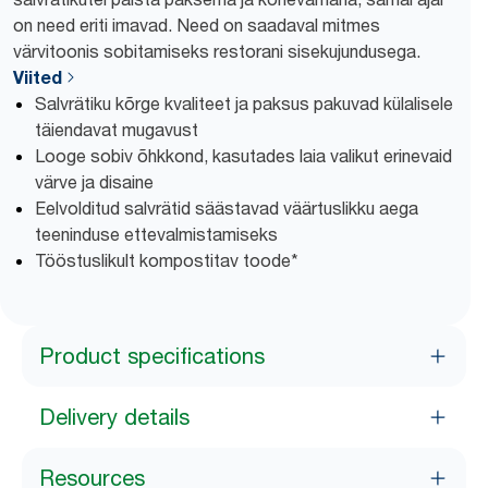
on need eriti imavad. Need on saadaval mitmes
värvitoonis sobitamiseks restorani sisekujundusega.
Viited
Salvrätiku kõrge kvaliteet ja paksus pakuvad külalisele
täiendavat mugavust
Looge sobiv õhkkond, kasutades laia valikut erinevaid
värve ja disaine
Eelvolditud salvrätid säästavad väärtuslikku aega
teeninduse ettevalmistamiseks
Tööstuslikult kompostitav toode*
Product specifications
Delivery details
Resources