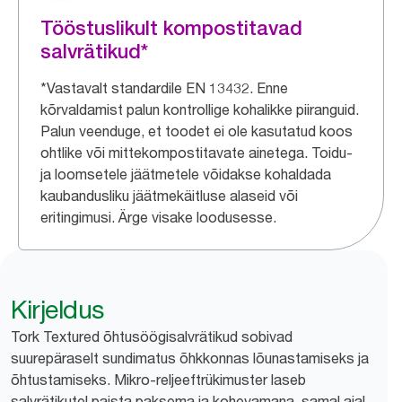
Tööstuslikult kompostitavad
salvrätikud*
*Vastavalt standardile EN 13432. Enne
kõrvaldamist palun kontrollige kohalikke piiranguid.
Palun veenduge, et toodet ei ole kasutatud koos
ohtlike või mittekompostitavate ainetega. Toidu-
ja loomsetele jäätmetele võidakse kohaldada
kaubandusliku jäätmekäitluse alaseid või
eritingimusi. Ärge visake loodusesse.
Kirjeldus
Tork Textured õhtusöögisalvrätikud sobivad
suurepäraselt sundimatus õhkkonnas lõunastamiseks ja
õhtustamiseks. Mikro-reljeeftrükimuster laseb
salvrätikutel paista paksema ja kohevamana, samal ajal