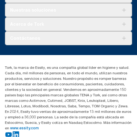
Soluciones
Nuestras soluciones
Sostenibilidad
Tork Clean Care
Tork Visión Limpieza
Acerca de Tork
AD-a-Glance
Tork PaperCircle
Sobre nosotros
Contáctanos
marketing.iberia@essity.com
91 657 84 00
Buscar distribuidores
Tork, la marca de Essity, es una compañía global líder en higiene y salud.
Cada día, mil millones de personas, en todo el mundo, utilizan nuestros
productos, servicios y soluciones. Nuestro propósito es romper barreras
por el bienestar en beneficio de consumidores, pacientes, cuidadores,
clientes y la sociedad en general. Vendemos en aproximadamente 150
países bajo las principales marcas globales TENA y Tork, así como otras
marcas como Actimove, Cutimed, JOBST, Knix, Leukoplast, Libero,
Libresse, Lotus, Modibodi, Nosotras, Saba, Tempo, TOM Organic y Zewa.
En 2024, Essity tuvo ventas de aproximadamente 13 mil millones de euros
y empleó a 36,000 personas. La sede de la compañía está ubicada en
Estocolmo, Suecia, y Essity cotiza en Nasdaq Estocolmo. Más información
en
www.essity.com