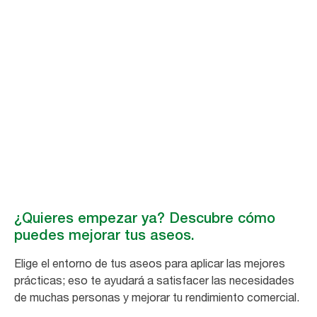
Únete al movimiento
Mejor higiene para
todos
Al sumarte al movimiento por la higiene inclusiva, contribuyes a un
esfuerzo creciente para mejorar los entornos de los aseos en todo el
mundo. #MejorHigieneParaTodos
¿Quieres empezar ya? Descubre cómo
puedes mejorar tus aseos.
Elige el entorno de tus aseos para aplicar las mejores
prácticas; eso te ayudará a satisfacer las necesidades
de muchas personas y mejorar tu rendimiento comercial.