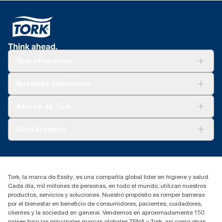
Qué ofrecemos
Soluciones
Nuestras soluciones
Sostenibilidad
Tork Clean Care
Tork Visión Limpieza
Acerca de Tork
AD-a-Glance
Tork PaperCircle
Sobre nosotros
Contáctanos
marketing.iberia@essity.com
91 657 84 00
Buscar distribuidores
Tork, la marca de Essity, es una compañía global líder en higiene y salud.
Cada día, mil millones de personas, en todo el mundo, utilizan nuestros
productos, servicios y soluciones. Nuestro propósito es romper barreras
por el bienestar en beneficio de consumidores, pacientes, cuidadores,
clientes y la sociedad en general. Vendemos en aproximadamente 150
países bajo las principales marcas globales TENA y Tork, así como otras