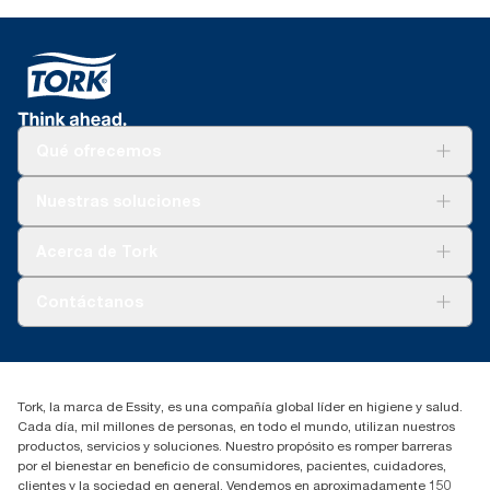
Qué ofrecemos
Soluciones
Nuestras soluciones
Sostenibilidad
Tork Clean Care
Tork Visión Limpieza
Acerca de Tork
AD-a-Glance
Tork PaperCircle
Sobre nosotros
Contáctanos
marketing.iberia@essity.com
91 657 84 00
Buscar distribuidores
Tork, la marca de Essity, es una compañía global líder en higiene y salud.
Cada día, mil millones de personas, en todo el mundo, utilizan nuestros
productos, servicios y soluciones. Nuestro propósito es romper barreras
por el bienestar en beneficio de consumidores, pacientes, cuidadores,
clientes y la sociedad en general. Vendemos en aproximadamente 150