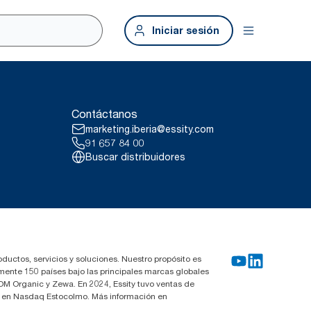
Iniciar sesión
Contáctanos
marketing.iberia@essity.com
91 657 84 00
Buscar distribuidores
oductos, servicios y soluciones. Nuestro propósito es
mente 150 países bajo las principales marcas globales
OM Organic y Zewa. En 2024, Essity tuvo ventas de
za en Nasdaq Estocolmo. Más información en