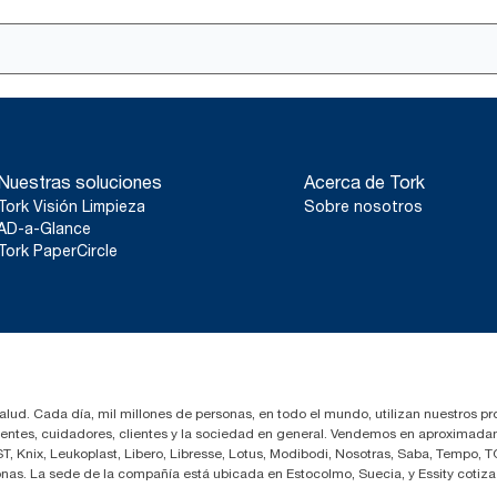
Nuestras soluciones
Acerca de Tork
Tork Visión Limpieza
Sobre nosotros
AD-a-Glance
Tork PaperCircle
salud. Cada día, mil millones de personas, en todo el mundo, utilizan nuestros pr
cientes, cuidadores, clientes y la sociedad en general. Vendemos en aproximada
 Knix, Leukoplast, Libero, Libresse, Lotus, Modibodi, Nosotras, Saba, Tempo, T
nas. La sede de la compañía está ubicada en Estocolmo, Suecia, y Essity coti