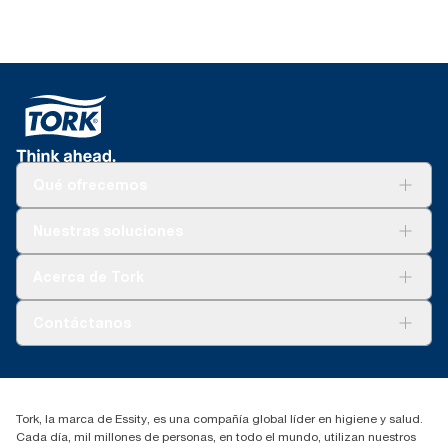
Qué ofrecemos
Soluciones
Nuestras soluciones
Sostenibilidad
Tork Clean Care
Tork Visión Limpieza
Acerca de Tork
AD-a-Glance
Tork PaperCircle
Sobre nosotros
Contáctanos
marketing.iberia@essity.com
91 657 84 00
Buscar distribuidores
Tork, la marca de Essity, es una compañía global líder en higiene y salud.
Cada día, mil millones de personas, en todo el mundo, utilizan nuestros